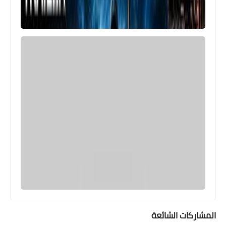
مسلسلات وافلام
افلام رعب | BALSAM: A PARANORMAL
INVESTIGATION 2021 | مترجم اون لاين |
حريتي
المشاركات الشائعة