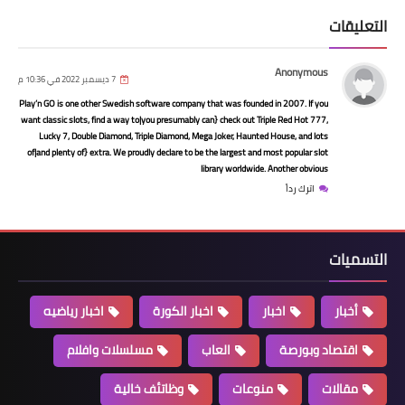
التعليقات
Anonymous
7 ديسمبر 2022 في 10:36 م
Play’n GO is one other Swedish software company that was founded in 2007. If you
مسلسلات وافلام
want classic slots, find a way to|you presumably can} check out Triple Red Hot 777,
Lucky 7, Double Diamond, Triple Diamond, Mega Joker, Haunted House, and lots
افلام رعب | THE HORRIFIC EVIL
of|and plenty of} extra. We proudly declare to be the largest and most popular slot
library worldwide. Another obvious
MONSTERS 2021 | اون لاين | حريتي
اترك رداً
التسميات
أخبار
اخبار
اخبار الكورة
اخبار رياضيه
اقتصاد وبورصة
العاب
مسلسلات وافلام
مقالات
منوعات
وظاتئف خالية