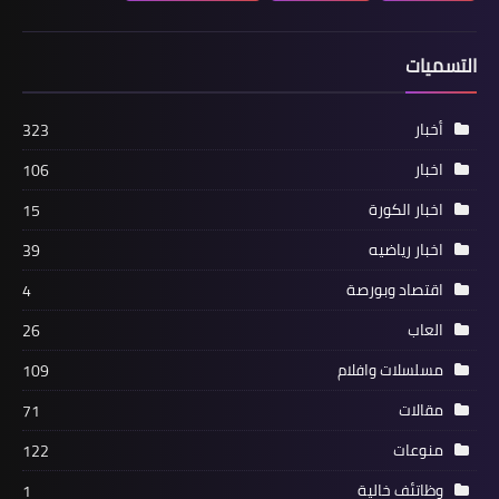
....
افلام رعب | MASSACRE ACADEMY 2021
التسميات
| اون لاين |حريتي
أخبار
323
اخبار
106
اخبار الكورة
15
اخبار رياضيه
39
اقتصاد وبورصة
4
العاب
26
مسلسلات وافلام
مسلسلات وافلام
109
افلام رعب | MORBIUS 2021 | اون لاين |
مقالات
71
حريتي
منوعات
122
وظاتئف خالية
1