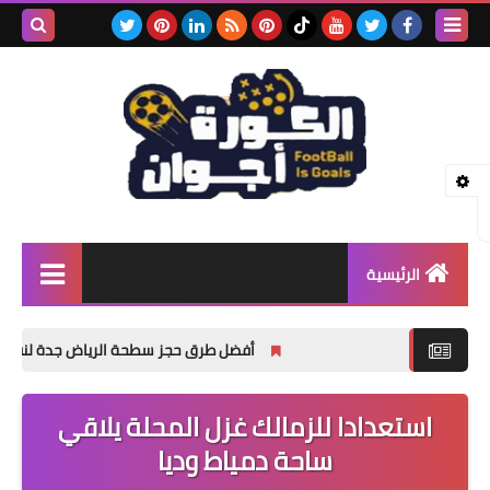
بحث هذه
المدونة
الإلكتروني
الرئيسية
اخبار
أفضل طرق حجز سطحة الرياض جدة لنقل المركبات ال
اخبار رياضيه
استعدادا للزمالك غزل المحلة يلاقي
منوعات
ساحة دمياط وديا
مسلسلات وافلام