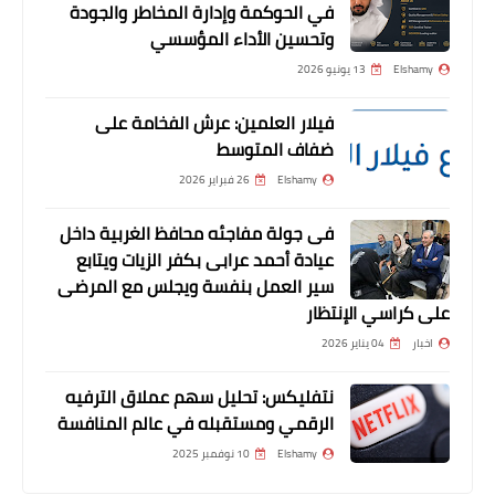
movie
في الحوكمة وإدارة المخاطر والجودة
وتحسين الأداء المؤسسي
Elshamy
13 يونيو 2026
فيلار العلمين: عرش الفخامة على
ضفاف المتوسط
Elshamy
26 فبراير 2026
فى جولة مفاجئه محافظ الغربية داخل
عيادة أحمد عرابى بكفر الزيات ويتابع
سير العمل بنفسة ويجلس مع المرضى
مسلسلات وافلام
على كراسي الإنتظار
افلام رعب | SPIRAL: FROM THE BOOK OF
اخبار
04 يناير 2026
SAW 2021 | اون لاين | حريتي
نتفليكس: تحليل سهم عملاق الترفيه
الرقمي ومستقبله في عالم المنافسة
Elshamy
10 نوفمبر 2025