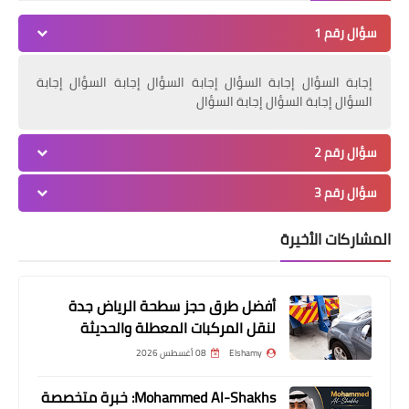
سؤال رقم 1
منوعات
إجابة السؤال إجابة السؤال إجابة السؤال إجابة السؤال إجابة
افضل افلام رعب 2021 علي الاطلاق افلام
السؤال إجابة السؤال إجابة السؤال
جن افلام شياطين افلام عفاريت
سؤال رقم 2
سؤال رقم 3
المشاركات الأخيرة
أفضل طرق حجز سطحة الرياض جدة
لنقل المركبات المعطلة والحديثة
مسلسلات وافلام
Elshamy
08 أغسطس 2026
مشاهده فيلم خان تيولا 2020 اون لاين /
حريتي / السينما للجميع / Khan Tiola
Mohammed Al-Shakhs: خبرة متخصصة