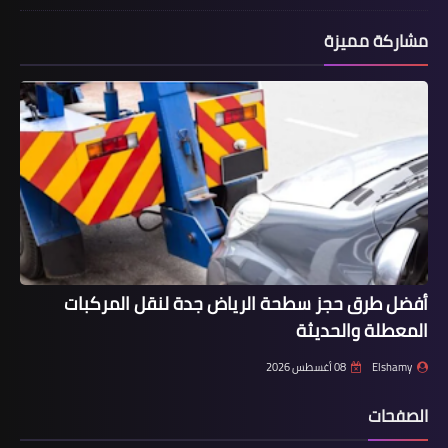
مشاركة مميزة
مسلسلات وافلام
افلام رعب | MUMMY RESURGANCE2021
| اون لاين | حريتي | انبعاث المومياء
أفضل طرق حجز سطحة الرياض جدة لنقل المركبات
المعطلة والحديثة
Elshamy
08 أغسطس 2026
الصفحات