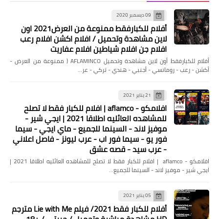
مسلسلات وافلام
09 ديسمبر 2020
افلام رعب | ANTLERS 2021 | مترجم اون
أفلام للكبارفقط ممنوعة من العرض2021 اون
لاين | حريتي
لاين مشاهدة وتحميل / افلام اكشن افلام رعب
افلام جن افلام شياطين افلام عفاريت
أفلام للكبارفقط أون لاين مشاهدة وتحميل AFLAMINCO ( ممنوعة من العرض -
أكشن - رعب - رومانسي - أجنبي - هندي - تركي - عر…
21 يناير 2021
افلامكو - aflamco | افلام للكبار فقط لا تصلح
للمشاهده العائليه اطلاقا 2021 | ايجي شير -
موفيز لاند - السينما للجميع - ماي ايجي - سيما
فور يو - سيما فور اب - عرب ليونز - فاصل اعلاني
- عرب سيد - قصه عشق
افلامكو - aflamco | افلام للكبار فقط لا تصلح للمشاهده العائليه اطلاقا 2021 |
مسلسلات وافلام
ايجي شير - موفيز لاند - السينما للجميع…
افلام رعب | فيلم A QUIET PLACE PART II
2021| مترجم اون لاين | حريتي
05 يناير 2021
أفلام للكبار فقط 2021/ فيلم Lie with Me مترجم
HD مشاهدة مباشرة وتحميل / حريتي / +18