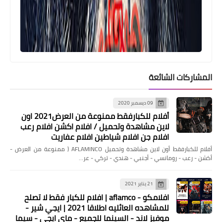
منوعات
الدليل الشامل للقطات الكاميرا (أكثر من
50 نوعًا من اللقطات والزوايا في الفيلم) /
المشاركات الشائعة
HOW TO SHOT LIST
09 ديسمبر 2020
أفلام للكبارفقط ممنوعة من العرض2021 اون
لاين مشاهدة وتحميل / افلام اكشن افلام رعب
افلام جن افلام شياطين افلام عفاريت
أفلام للكبارفقط أون لاين مشاهدة وتحميل AFLAMINCO ( ممنوعة من العرض -
أكشن - رعب - رومانسي - أجنبي - هندي - تركي - عر…
21 يناير 2021
افلامكو - aflamco | افلام للكبار فقط لا تصلح
للمشاهده العائليه اطلاقا 2021 | ايجي شير -
منوعات
موفيز لاند - السينما للجميع - ماي ايجي - سيما