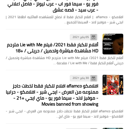
فور يو - سيما فور اب - عرب ليونز - فاصل اعلاني
كيف يتم تصوير أفلام هوليوود -
- عرب سيد - قصه عشق
Hollywood films
افلامكو - aflamco | افلام للكبار فقط لا تصلح للمشاهده العائليه اطلاقا 2021 |
ايجي شير - موفيز لاند - السينما للجميع…
05 يناير 2021
أفلام للكبار فقط 2021/ فيلم Lie with Me مترجم
HD مشاهدة مباشرة وتحميل / حريتي / +18
أفلام للكبار فقط 2021/ فيلم Lie with Me مترجم HD مشاهدة مباشرة وتحميل /
حريتي أفلام للكبار فقط / Lie with Me / مقدمة …
30 يناير 2021
منوعات
افلامكو aflamco افلام للكبار فقط تخطت حاجز
أوسكار 2021 Oscar / الأفلام العربية التي
ممنوعه من العرض - ايجي شير - افلامكو - حرابيا
تم تقديمها رسميا / افلامنكو
- موفيز لاند - سيما فور يو - ماي ايجي +21 -
Movies banned from showing
AFLAMINCO
افلامكو aflamco افلام للكبار فقط تخطت حاجز ممنوعه من العرض - ايجي شير -
افلامكو - موفيز لاند - سيما فور يو - ماي ايج…