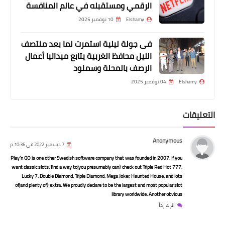
الرقمي ومستقبله في عالم المنافسة
Elshamy
10 نوفمبر 2025
فى جولة ليلية استمرت لما بعد منتصف
الليل محافظ الغربية يتابع ميدانيا أعمال
الرصف بالمحلة وسمنود
مسلسلات وافلام
Elshamy
04 نوفمبر 2025
افلام رعب افلام جن افلام شياطين افلام
عفاريت أفلام للكبارفقط 2021-2020 /
التعليقات
أفلام أكشن / أفلام للكبار فقط / أفلام
ممنوعه من العرض / أفلام أجنبي / أفلام
Anonymous
7 ديسمبر 2022 في 10:36 م
عربي / أفلام تركي / أفلام هندي
Play’n GO is one other Swedish software company that was founded in 2007. If you
want classic slots, find a way to|you presumably can} check out Triple Red Hot 777,
Lucky 7, Double Diamond, Triple Diamond, Mega Joker, Haunted House, and lots
of|and plenty of} extra. We proudly declare to be the largest and most popular slot
library worldwide. Another obvious
اترك رداً