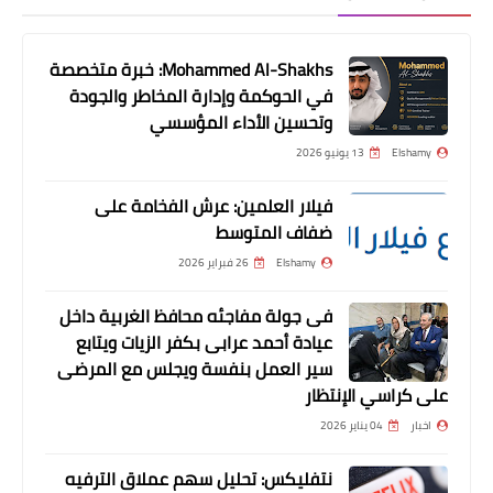
مسلسلات وافلام
جوائز الأوسكار 2021: فيلم Malayalam
Mohammed Al-Shakhs: خبرة متخصصة
Jallikattu يحصل على دخول أوسكار ، تعرف
في الحوكمة وإدارة المخاطر والجودة
على ما يميز قصته
وتحسين الأداء المؤسسي
Elshamy
13 يونيو 2026
فيلار العلمين: عرش الفخامة على
ضفاف المتوسط
Elshamy
26 فبراير 2026
فى جولة مفاجئه محافظ الغربية داخل
عيادة أحمد عرابى بكفر الزيات ويتابع
مسلسلات وافلام
سير العمل بنفسة ويجلس مع المرضى
أفلام للكبار فقط / أفلام رعب عن الجن
على كراسي الإنتظار
والعفاريت 2020 / 2021 / 2017 / 2018 /
اخبار
04 يناير 2026
2010 / أفلام رعب تركي /أفلام رعب حلوة /
افلامنكو aflaminco
نتفليكس: تحليل سهم عملاق الترفيه