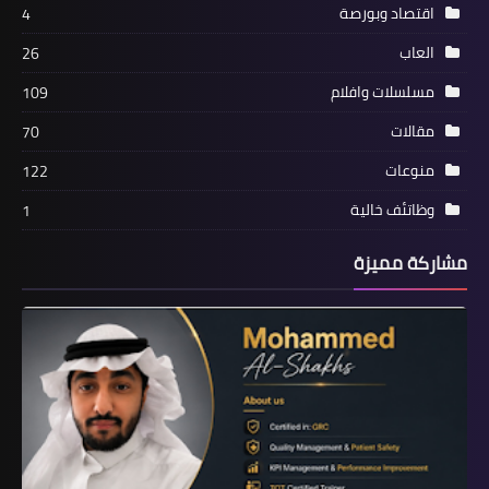
/ أفلام حرب / أفلام للكبار فقط / Rambo
اقتصاد وبورصة
4
Last Blood 2020
العاب
26
مسلسلات وافلام
109
مقالات
70
منوعات
122
وظاتئف خالية
1
مشاركة مميزة
منوعات
مشاهدة فيلم Angie: Lost Girls 2020
مترجم / افلامنكو / أفلامنكو /
AFLAMINCO