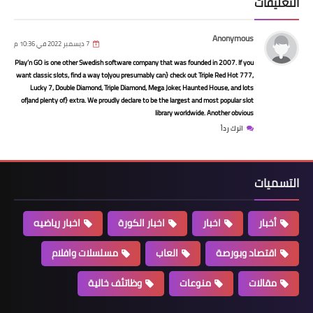
التعليقات
Anonymous
7 ديسمبر 2022 في 10:36 م
أخبار
Play’n GO is one other Swedish software company that was founded in 2007. If you
عبد العال يعلن قائمة المحلة لمواجهة
want classic slots, find a way to|you presumably can} check out Triple Red Hot 777,
Lucky 7, Double Diamond, Triple Diamond, Mega Joker, Haunted House, and lots
السكة الحديد
of|and plenty of} extra. We proudly declare to be the largest and most popular slot
library worldwide. Another obvious
اترك رداً
التسميات
أخبار
اخبار
اخبار الكورة
اخبار رياضيه
اقتصاد وبورصة
العاب
مسلسلات وافلام
أخبار
مقالات
منوعات
وظاتئف خالية
رسميا.... فتوح فى الزمالك حتى 2028