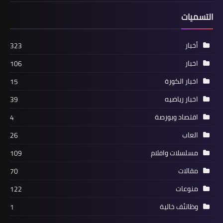
والاعب يعتذر لجماهير البيت الأبيض
التسميات
أخبار
323
اخبار
106
اخبار الكورة
15
اخبار رياضيه
39
اقتصاد وبورصة
4
أخبار
العاب
26
عبد العال يعلن قائمة المحلة لمواجهة
مسلسلات وافلام
109
وادى دجلة
مقالات
70
منوعات
122
وظاتئف خالية
1