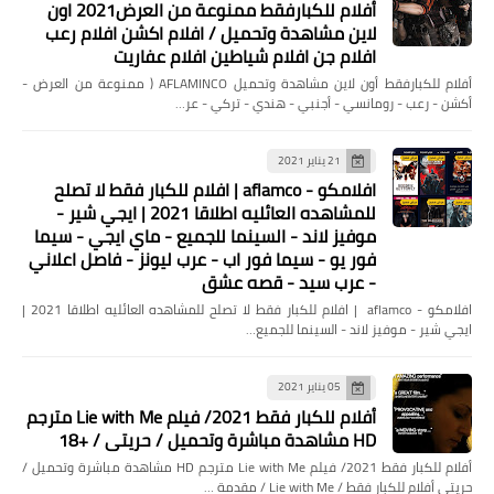
أفلام للكبارفقط ممنوعة من العرض2021 اون
والمسانده
لاين مشاهدة وتحميل / افلام اكشن افلام رعب
افلام جن افلام شياطين افلام عفاريت
أفلام للكبارفقط أون لاين مشاهدة وتحميل AFLAMINCO ( ممنوعة من العرض -
أكشن - رعب - رومانسي - أجنبي - هندي - تركي - عر…
21 يناير 2021
افلامكو - aflamco | افلام للكبار فقط لا تصلح
للمشاهده العائليه اطلاقا 2021 | ايجي شير -
موفيز لاند - السينما للجميع - ماي ايجي - سيما
فور يو - سيما فور اب - عرب ليونز - فاصل اعلاني
أخبار
- عرب سيد - قصه عشق
حمادة أنور الزمالك رجع بتاع زمان
افلامكو - aflamco | افلام للكبار فقط لا تصلح للمشاهده العائليه اطلاقا 2021 |
ايجي شير - موفيز لاند - السينما للجميع…
والمباديء هى اللى انتصرت ومن حق
معتمد جمال يكمل
05 يناير 2021
أفلام للكبار فقط 2021/ فيلم Lie with Me مترجم
HD مشاهدة مباشرة وتحميل / حريتي / +18
أفلام للكبار فقط 2021/ فيلم Lie with Me مترجم HD مشاهدة مباشرة وتحميل /
حريتي أفلام للكبار فقط / Lie with Me / مقدمة …