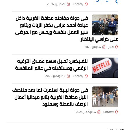
Elshamy
26 فبراير 2026
فى جولة مفاجئه محافظ الغربية داخل
عيادة أحمد عرابى بكفر الزيات ويتابع
سير العمل بنفسة ويجلس مع المرضى
على كراسي الإنتظار
اخبار
04 يناير 2026
أخبار
جهاد جريشة .... السنغالى قتل هجمات
نتفليكس: تحليل سهم عملاق الترفيه
الرقمي ومستقبله في عالم المنافسة
الأهلى برايات التسلل الخاطئة وصن داونز
يستحق ضربة جزاء
Elshamy
10 نوفمبر 2025
فى جولة ليلية استمرت لما بعد منتصف
الليل محافظ الغربية يتابع ميدانيا أعمال
الرصف بالمحلة وسمنود
Elshamy
04 نوفمبر 2025