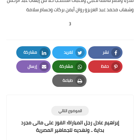
مدربا وتضم قائمة لاعبي ولاعبات المنتخب كلًا من إيهاب عبد الرحمن
وشهاب محمد عبد العزيزو روان أيمن بركات وحسام سلامة
3
نشر
تغريد
مشاركة
LinkedIn
Twitter
Facebook
حفظ
مشاركة
إرسال
Email
Whatsapp
Pinterest
طباعة
Print
الموضوع التالي
إبراهيم عادل رجل المباراة: الفوز على مالى مجرد
بداية .. ونهديه للجماهير المصرية