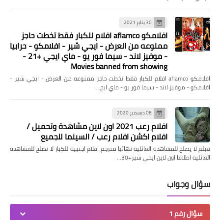
30 يناير 2021
افلامكو aflamco افلام للكبار فقط تخطت حاجز
ممنوعه من العرض - ايجي شير - افلامكو - حرابيا
- موفيز لاند - سيما فور يو - ماي ايجي +21 -
Movies banned from showing
اخبار
افلامكو aflamco افلام للكبار فقط تخطت حاجز ممنوعه من العرض - ايجي شير -
غزل المحلة يواصل تدريباته استعدادًا
افلامكو - موفيز لاند - سيما فور يو - ماي ايج…
لمواجهـة القنـاة الثلاثاء
08 ديسمبر 2020
افلام رعب 2021 اون لاين مشاهدة وتحميل /
افلام اكشن افلام رعب / السينما للجميع
فيلم لا يصلح للمشاهدة العائلية نهائيا مترجم افلام اجنبية للكبار لا تصلح للمشاهدة
العائلية اطلاقا اون لاين ايجي شير+30…
سؤال وجواب
سؤال رقم 1