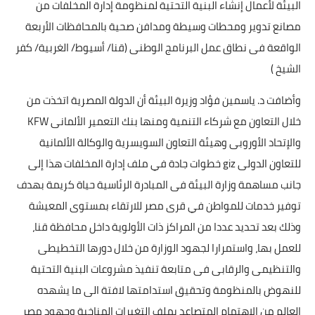
البيئة لأعمال إنشاء البنية التحتية لمنظومة إدارة المخلفات من
مصانع تدوير ومحطات وسيطة ومدافن صحية بالمحافظات الأربعة
الواقعة فى نطاق عمل البرنامج الوطنى (قنا/ أسيوط/ الغربية/ كفر
الشيخ )
وأضافت د. ياسمين فؤاد وزيرة البيئة أن الدولة المصرية اتخذت من
خلال التعاون مع شركاء التنمية ومنها بنك التعمير الألمانى KFW
والإتحاد الأوروبى وهيئة التعاون السويسرية والوكالة الألمانية
للتعاون الدولى giz خطوات جادة في ملف إدارة المخلفات هذا إلى
جانب مساهمة وزارة البيئة فى المبادرة الرئاسية حياة كريمة بهدف
توفير خدمات للمواطن في قرى مصر للارتقاء بمستوى المعيشة
وذلك بعد تحديد عددا من المراكز ذات الأولوية داخل محافظة قنا،
للعمل بها، واستمرارا لجهود الوزارة من خلال دورها التخطيطى
والتنظيمى والرقابى فى متابعة تنفيذ مشروعات البنية التحتية
للنهوض بالمنظومة وتحقيق استدامتها لافتة الى ما يشهده
العالم من الاهتمام المتصاعد بملف التغيرات المناخية وجهود مصر