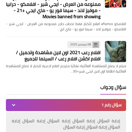
ممنوعه من العرض - ايجي شير - افلامكو - حرابيا
- موفيز لاند - سيما فور يو - ماي ايجي +21 -
Movies banned from showing
افلامكو aflamco افلام للكبار فقط تخطت حاجز ممنوعه من العرض - ايجي شير -
افلامكو - موفيز لاند - سيما فور يو - ماي ايج…
مسلسلات وافلام
مسلسل المؤسس عثمان الحلقة 97
08 ديسمبر 2020
افلام رعب 2021 اون لاين مشاهدة وتحميل /
الموسم الثالث مترجمة موقع النور –
افلام اكشن افلام رعب / السينما للجميع
قصة عشق HD قيامة عثمان..الملحمة
فيلم لا يصلح للمشاهدة العائلية نهائيا مترجم افلام اجنبية للكبار لا تصلح للمشاهدة
الكبرى
العائلية اطلاقا اون لاين ايجي شير+30…
سؤال وجواب
سؤال رقم 1
إجابة السؤال إجابة السؤال إجابة السؤال إجابة السؤال إجابة
السؤال إجابة السؤال إجابة السؤال