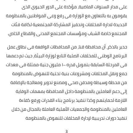
على مدار السنوات الماضية، مؤكدة على الدور الحيوي الذى
يقومون به بالتعاون مع الوزارة فى رفع وعى المواطنين بالمنظومة
الجديدة لادارة المخلفات وتحفيز المشاركة المجتمعية لكافة فئات
المجتمع خاصة الشباب ومؤسسات المجتمع المدنى والقطاع الخاص.
جدير بالذكر، أن محافظة قنا، من المحافظات الواقعة فى نطاق عمل
البرنامج الوطنى للمخلفات الصلبة التابع لوزارة البيئة، حيث تم دعمها
فى المرحلة السابقة بتمويل قدره ١٠٠ مليون جنية ممثلة فى معدات
جمع ونقل المخلفات ومشروعات بنية تحتية للنهوض بالمنظومة
من محطة وسيطة ومدفن صحي ومصنع تدوير ومعالجة بالإضافة
إلى دعم العاملين بالمنظومة داخل المحافظة بمهمات الوقاية
اللازمة لحمايتهم وكذا تنفيذ برنامج بناء القدرات ورفع كفاءة
العاملين بالمنظومة والجمعيات الأهلية العاملة بالمجال من خلال
تنفيذ دورات تدريبية لإدارة المخلفات للنهوض بالمنظومة
3