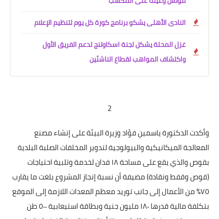
لتونس وعينة على المكسب
النادى الأهلى يشكو برنامج كورة كل يوم لتنظيم الإعلام
غزل المحلة يشكل لجنة اسكاوتنج لدعم الفريق الأول
واكتشاف المواهب لقطاع الناشئين
2
وأكدت الدكتورة ياسمين فؤاد وزيرة البيئة على إنشاء مصنع
المعالجة الميكانيكية والبيولوجية لتدوير المخلفات الصلبة البلدية
بقوص والذي يقع على مساحة ١٨ فدان لخدمة وتلبية احتياجات
(قوص وقفط ونقادة) مضيفة أن نسبة إنجاز المشروع بلغت ما يقارب
٧٥% من الأعمال إلى جانب توريد معظم المعدات اللازمة إلى الموقع
بتكلفة مالية قدرها ١٨٠ مليون جنية وبطاقة استيعابية ٥٠٠ طن