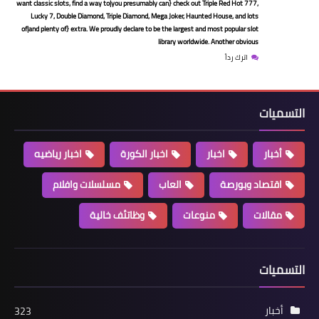
want classic slots, find a way to|you presumably can} check out Triple Red Hot 777,
Lucky 7, Double Diamond, Triple Diamond, Mega Joker, Haunted House, and lots
of|and plenty of} extra. We proudly declare to be the largest and most popular slot
library worldwide. Another obvious
مسلسلات وافلام
اترك رداً
مسلسل الاخوة بربروسا الحلقة 33 الثالثة
وثلاثون ( إنجين التان ) مترجمة موقع النور
التسميات
–
أخبار
اخبار
اخبار الكورة
اخبار رياضيه
اقتصاد وبورصة
العاب
مسلسلات وافلام
مقالات
منوعات
وظاتئف خالية
التسميات
اخبار الكورة
طبيب الزمالك يكشف موقف محمد عبد
أخبار
323