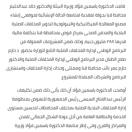
قامت الدكتورة ياسمين فؤاد وزيرة البيئة والدكتور خالد عبدالحليم
محافظ قنا بجولة تفقدية لمتابعة الحالة الإنشائية لموقعي إنشاء
مصنع المعالجة الميكانيكية والبيولوجية لتدوير المخلفات الصلبة
البلدية والمدفن الصحى بمركز قوص بمحافظة قنا بتكلفة مالية
قدرها ٢٨٨ مليون جنيه، وذلك ضمن المشروعات الممولة من
البرنامج الوطنى لإدارة المخلفات الصلبة التابع للوزارة بحضور د حازم
صلاح الظنان مدير البرنامج الوطني لإدارة المخلفات الصلبة والدكتور
حازم عمر نائب محافظ قنا وممثلى وحدات إدارة المخلفات واستشارى
البرنامج والشركات المنفذة للمشروع
أوضحت الدكتورة ياسمين فؤاد أن ذلك يأتى ذلك ضمن تكليفات
الرئيس عبدالفتاح السيسى رئيس الجمهورية للنهوض بمنظومة
إدارة المخلفات البلدية الصلبة بمختلف المحافظات لتحسين مستوى
الخدمة والنظافة العامة من أجل عودة الشكل الجمالي للمدن
والمراكز والقرى وفى إطار متابعة الدكتورة ياسمين فؤاد وزيرة