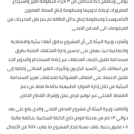
يومى ويتضمن خط متكامل من ٣ أجزاء منظومة الفرز واسترجاع
المفروزات لإعادة تدويرها ومنظومة إنتاج السماد العضوى
(الكمبوست) ومنظومة إنتاج بدائل الطاقة ثم يتم نقل المخرجات من
المرفوضات الى المدفن الصحى
وأشارت وزيرة البيئة إلى أن المشروع يحقق أبعادا بيئية واقتصادية
واجتماعية حيث يعمل على تحسين إدارة المخلفات الصلبة بطرق
مستدامة تقليل كميات المخلفات عبر إعادة الاستخدام والتدوير الحد
من انبعاثات ثاني أكسيد الكربون وتأثيرات التغير المناخى إضافة إلى
تقليل الاعتماد على المقالب العشوائية للمخلفات، تعزيز الاستدامة
البيئية من خلال إدارة الموارد الطبيعية بكفاءة فضلا عن دعم
الاقتصاد المحلي عبر توفير فرص عمل وإشراك القطاع الخاص.
وأضافت وزيرة البيئة أن مشروع المدفن الصحى والذي يقع على بعد
حوالي ١٣ كم من مدينة قوص خارج الكتلة السكنية، بتكلفة مالية
١٠٨ مليون جنية، بلغت نسبة إنجاز المشروع ما يقارب ٥٧% من الأعمال،