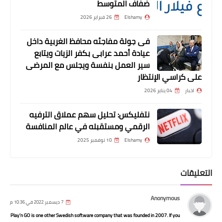
ضفاف المتوسط
Elshamy
26 فبراير 2026
فى جولة مفاجئه محافظ الغربية داخل
عيادة أحمد عرابى بكفر الزيات ويتابع
سير العمل بنفسة ويجلس مع المرضى
على كراسي الإنتظار
اخبار
04 يناير 2026
نتفليكس: تحليل سهم عملاق الترفيه
الرقمي ومستقبله في عالم المنافسة
مقالات
Elshamy
10 نوفمبر 2025
مصر المحفوظة من الله
التعليقات
Anonymous
7 ديسمبر 2022 في 10:36 م
Play’n GO is one other Swedish software company that was founded in 2007. If you