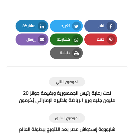
نشر
تغريد
مشاركة
LinkedIn
Twitter
Facebook
حفظ
مشاركة
إرسال
Email
Whatsapp
Pinterest
طباعة
Print
الموضوع التالي
تحت رعاية رئيس الجمهورية وبقيمة جوائز 20
مليون جنيه وزير الرياضة ونظيره الإماراتي يُكرمون
الفائزين بماراثون زايد الخيرى
الموضوع السابق
شابوووة إسكواش مصر بعد التتويج ببطولة العالم