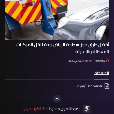
أخبار
أفضل طرق حجز سطحة الرياض جدة لنقل المركبات
المعطلة والحديثة
بعد تجديد محمد صلاح ورحيل ماني ..
التشكيل المنتظر لـ "ليفربول"
Elshamy
08 أغسطس 2026
الصفحات
الصفحة الرئيسية
جميع الحقوق محفوظة
الكوره جوان
©