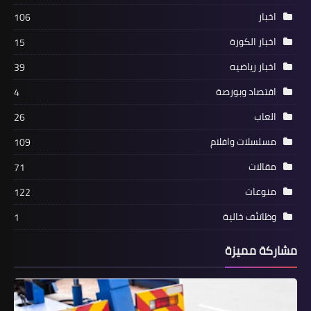
الشافي من المشاركة أمام الأهلي في
اخبار
106
نهائي كأس مصر
اخبار الكورة
15
اخبار رياضيه
39
اقتصاد وبورصة
4
العاب
26
مسلسلات وافلام
109
مقالات
71
منوعات
122
اخبار رياضيه
وظاتئف خالية
1
جدول الدوريي المصري الأهلي يواصل
للترنح بعد تعادله مع الجونة
مشاركة مميزة