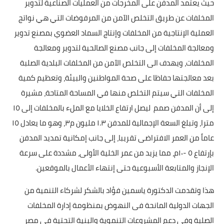
حيث يعتمد المدفن على المخرجات من العمليات الصناعية لتدوير
المخلفات عن طريق التخلص الآمن من المرفوضات التي هي نواتج
العملية الإنتاجية من المخلفات وإنتاج السماد العضوي بمصنع تدوير
ومعالجة المخلفات إلى جانب مصنع الصالحية لتدوير ومعالجة
المخلفات، ويهدف الى التخلص الآمن من المخلفات البلدية الصلبة
بعد معالجتها حفاظا على صحة المواطنين والبيئة، وتعظيم كمية
المخلفات التي سيتم التخلص منها في المساحة المتاحة، مشيرة
إلى أن المدفن صمم ليصل ارتفاع الخلايا مع الملء بالمخلفات إلى ١٥
مترا، وتبلغ السعة الإجمالية للمدفن ١.٣ مليون م٣، وهو ما يعادل ١٥
عاماً من العمر الافتراضى تقريبا، إلى جانب إمكانية تمديد المدفن
بإرتفاع ٥ -١٠م، مما يزيد من عمر الخلية الأولى، مشددة على سرعة
الإنجاز والمتابعة الأسبوعية حتى إنتهاء الأعمال بالموقعين.
هذا وتقدمت الدكتورة ياسمين فؤاد بالشكر لشركاء التنمية من
الجهات الدولية المانحة فى النهوض بمنظومة إدارة المخلفات
الصلبة وفى دعم المشروعات التنموية والبنية التحتية فى مصر