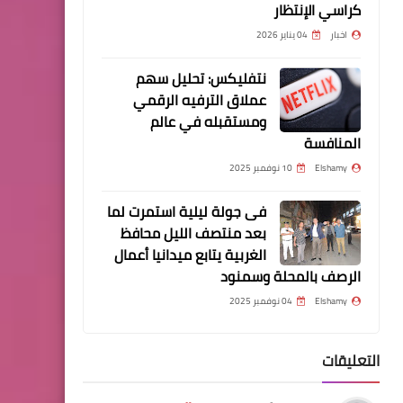
كراسي الإنتظار
اشتاقك بجنون
اخبار
04 يناير 2026
نتفليكس: تحليل سهم
عملاق الترفيه الرقمي
ومستقبله في عالم
المنافسة
مقالات
الكلمة والكلام والكلم
Elshamy
10 نوفمبر 2025
والمفهوم العام
فى جولة ليلية استمرت لما
بعد منتصف الليل محافظ
الغربية يتابع ميدانيا أعمال
الرصف بالمحلة وسمنود
Elshamy
04 نوفمبر 2025
أخبار
التعليقات
وتبقي الذكري