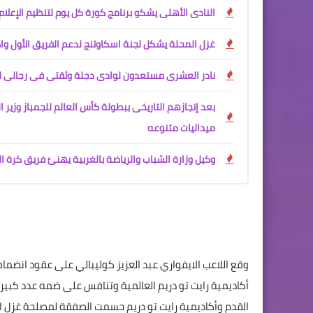
النادى الأهلى يشكو برنامج كورة كل يوم لتنظيم الإعلام
غزل المحلة يشكل لجنة اسكاوتنج لدعم الفريق الأول و
نادر العشرى مستعدون لوادى دجلة وثقتى فى رجالى ل
بعد إنجازهم التاريخى ببطولة كأس العالم للجمباز وز
ميداليات متنوعه
وكيل وزارة الشباب والرياضة بالغربية يهنئ فريق كرة ا
أكاديمية رايت تو دريم العالمية وتنافس على ضمه عدد كبير م
القدم وأكاديمية رايت تو دريم حسمت الصفقة لمصلحة غزل ال