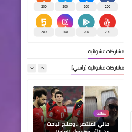
مقالات
200
200
200
200
شموع الأمل
200
200
200
200
منوعات
حفل عائلي بهيج وخطوبة نجل
مشاركات عشوائية
دكتور/ حسن سلطان نقيب
صيادلة الاسماعيليه بقاعة
مشاركات عشوائية [رأسي]
لاميرا بالاسماعيليه
مقالات
ماني المنتصر .. وصلاح الباحث
عن الثأر.. وكيروش العاجز!