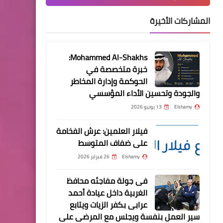
أسعار الذهب في السعودية
المشاركات الأخيرة
اليوم الاحد 23 يناير 2022
Mohammed Al-Shakhs:
خبرة متخصصة في
....
الحوكمة وإدارة المخاطر
مسلسل الملحمة الحلقة 8
والجودة وتحسين الأداء المؤسسي
الثامنة-ايبرو شاهين-الموسم
Elshamy
13 يونيو 2026
الاول كاملة - الملحمة التركي
الحلقة 8 مترجمة أونلاين
فيلار العلمين: عرش الفخامة
على ضفاف المتوسط
Elshamy
26 فبراير 2026
فى جولة مفاجئه محافظ
الغربية داخل عيادة أحمد
عرابى بكفر الزيات ويتابع
أخبار
سير العمل بنفسة ويجلس مع المرضى على