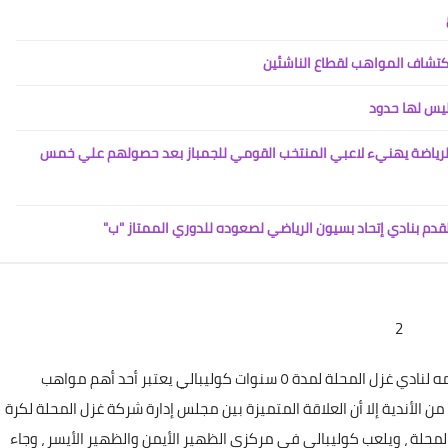
اكتشاف المواهب لقطاع الناشئين
Elshamy
02 فبراير 2022
يس لها حدود
ير الرياضة يهنيء لاعبي المنتخب القومي للجمباز بعد حصولهم علي خمس
لقدم بنادي إتحاد بسيون الرياضي لصعوده للدوري الممتاز "ب"
Elshamy
02 فبراير 2022
2
وقع اللاعب الايفواري عبد العزيز كوليبالي على عقود انضمامه لنادي غزل المحلة لمدة ٥ سنوات كوليبالي يعتبر أحد أهم مواهب
ن الأندية إلا أن العلاقة المتميزة بين مجلس إدارة شركة غزل المحلة لكرة
محلة ، ويلعب كوليبالي في مركزي الظهير الأيمن والظهير الأيسر ، وجاء