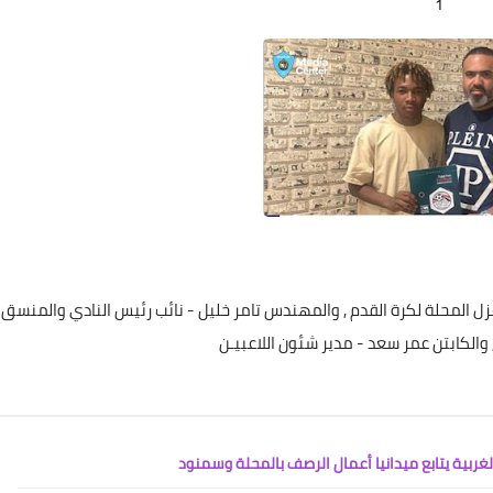
1
Elshamy
11 فبراير 2022
المحلة لكرة القدم , والمهندس تامر خليل - نائب رئيس النادي والمنسق
 والكابتن عمر سعد - مدير شئون اللاعبيـن
Elshamy
09 فبراير 2022
ربية يتابع ميدانيا أعمال الرصف بالمحلة وسمنود