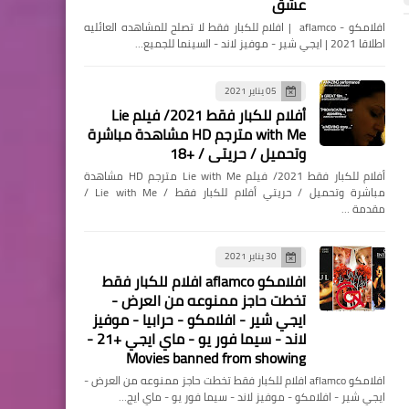
عشق
افلامكو - aflamco | افلام للكبار فقط لا تصلح للمشاهده العائليه
اطلاقا 2021 | ايجي شير - موفيز لاند - السينما للجميع…
أخبار
أخبار
أخبار
نورا ناصر بطل رفع الأثقال لذوي
05 يناير 2021
أفلام للكبار فقط 2021/ فيلم Lie
الهمم تشارك مؤتمر طاقة حب
with Me مترجم HD مشاهدة مباشرة
وتحميل / حريتي / +18
أفلام للكبار فقط 2021/ فيلم Lie with Me مترجم HD مشاهدة
مباشرة وتحميل / حريتي أفلام للكبار فقط / Lie with Me /
مقدمة …
Elshamy
14 سبتمبر 2025
Elshamy
15 يوليو 2025
30 يناير 2021
منتخب مصر المشارك فى كأس العرب
النادى الأهلى يشكو برنام
مقالات
افلامكو aflamco افلام للكبار فقط
يواصل الاستعداد لتونس وعينة على
يوم لتنظيم الإعلام
تخطت حاجز ممنوعه من العرض -
كود خصم بلومنج
المكسب
ايجي شير - افلامكو - حرابيا - موفيز
لاند - سيما فور يو - ماي ايجي +21 -
Movies banned from showing
افلامكو aflamco افلام للكبار فقط تخطت حاجز ممنوعه من العرض -
ايجي شير - افلامكو - موفيز لاند - سيما فور يو - ماي ايج…