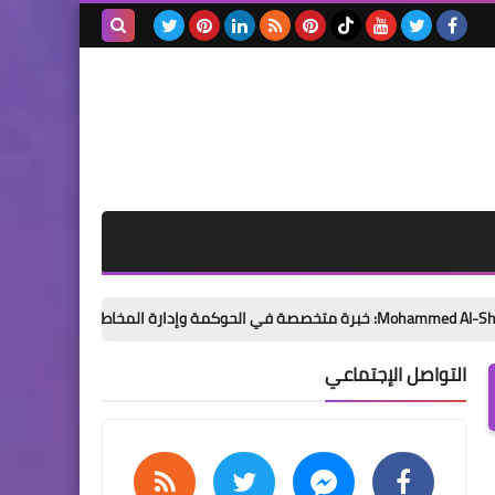
ملخص مباراة مان يونايتد ضد
وولفرهامبتون في الدوري
بحث هذه
الإنجليزي
المدونة
مسلسلات وافلام
الإلكترونية
مسلسل المحلمة الحلقة 7
الموسم الاول مترجمة موقع
النور – قصة عشق HD شاهد
القنوات العارضة للمسلسل
الملحمة
اء المؤسسي
التواصل الإجتماعي