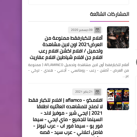
المشاركات الشائعة
09 ديسمبر 2020
أفلام للكبارفقط ممنوعة من
مقالات
العرض2021 اون لاين مشاهدة
أنا جاى أشكيلك يا حماتى
وتحميل / افلام اكشن افلام رعب
افلام جن افلام شياطين افلام عفاريت
أفلام للكبارفقط أون لاين مشاهدة وتحميل AFLAMINCO ( ممنوعة
من العرض - أكشن - رعب - رومانسي - أجنبي - هندي - تركي -
عر…
21 يناير 2021
افلامكو - aflamco | افلام للكبار فقط
منوعات
لا تصلح للمشاهده العائليه اطلاقا
2021 | ايجي شير - موفيز لاند -
رسالة عبر الهاتف
السينما للجميع - ماي ايجي - سيما
فور يو - سيما فور اب - عرب ليونز -
فاصل اعلاني - عرب سيد - قصه