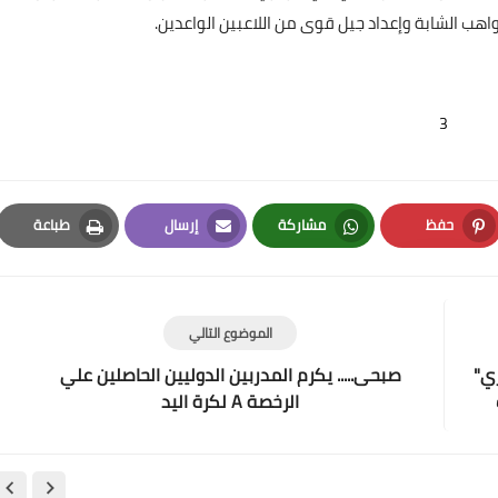
هب الشابة وإعداد جيل قوى من اللاعبين الواعدين.
Elshamy
02 فبراير 2022
3
حفظ
مشاركة
إرسال
طباعة
Print
Email
Whatsapp
Pinterest
Elshamy
29 يناير 2022
الموضوع التالي
ري"
صبحى..... يكرم المدربين الدوليين الحاصلين علي
الرخصة A لكرة اليد
Elshamy