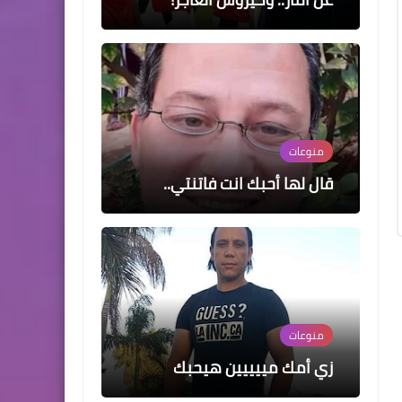
منوعات
قال لها أحبك انت فاتنتي..
منوعات
زي أمك مييييين هيحبك