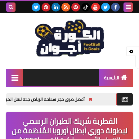
بحث هذه
المدونة
الإلكتروني
الرئيسية
اخبار
أفضل طرق حجز سطحة الرياض جدة لنقل المركبات المعطلة وا
اخبار رياضيه
القطرية شريك الطيران الرسمي
منوعات
لبطولة دوري أبطال أوروبا المُنظمة من
مسلسلات وافلام