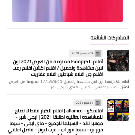
المشاركات الشائعة
09 ديسمبر 2020
أفلام للكبارفقط ممنوعة من العرض2021 اون
لاين مشاهدة وتحميل / افلام اكشن افلام رعب
افلام جن افلام شياطين افلام عفاريت
أفلام للكبارفقط أون لاين مشاهدة وتحميل AFLAMINCO ( ممنوعة من العرض -
أكشن - رعب - رومانسي - أجنبي - هندي - تركي - عر…
21 يناير 2021
افلامكو - aflamco | افلام للكبار فقط لا تصلح
للمشاهده العائليه اطلاقا 2021 | ايجي شير -
موفيز لاند - السينما للجميع - ماي ايجي - سيما
فور يو - سيما فور اب - عرب ليونز - فاصل اعلاني