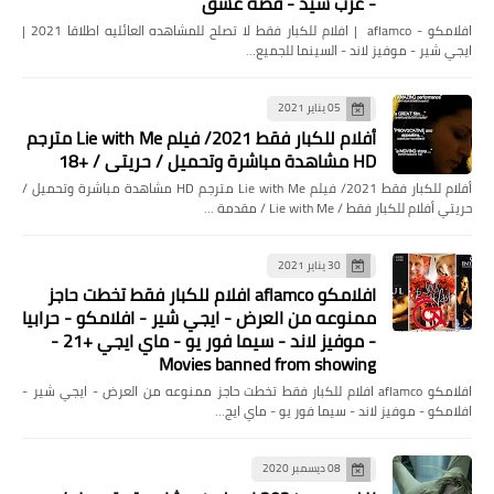
- عرب سيد - قصه عشق
افلامكو - aflamco | افلام للكبار فقط لا تصلح للمشاهده العائليه اطلاقا 2021 |
ايجي شير - موفيز لاند - السينما للجميع…
05 يناير 2021
أفلام للكبار فقط 2021/ فيلم Lie with Me مترجم
HD مشاهدة مباشرة وتحميل / حريتي / +18
أفلام للكبار فقط 2021/ فيلم Lie with Me مترجم HD مشاهدة مباشرة وتحميل /
حريتي أفلام للكبار فقط / Lie with Me / مقدمة …
أخبار
30 يناير 2021
النشرة الرياضية لبوابة الجمهورية
افلامكو aflamco افلام للكبار فقط تخطت حاجز
يقدمها عبدالنبى النادى
ممنوعه من العرض - ايجي شير - افلامكو - حرابيا
- موفيز لاند - سيما فور يو - ماي ايجي +21 -
Movies banned from showing
افلامكو aflamco افلام للكبار فقط تخطت حاجز ممنوعه من العرض - ايجي شير -
افلامكو - موفيز لاند - سيما فور يو - ماي ايج…
08 ديسمبر 2020