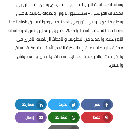
وسلسلة سباقات الترايثلون الرجل الحديدي، ونادي اتحاد الرجبي
المحترف الفرنسي – سيكسيون بالواز، وبطولة يونايتد للرجبي،
وبطولة نادي الرجبي الأوروبي للمحترفين، وجولة فريق The British
and Irish Lions في أستراليا 2025 وفريق بروكلين نتس لكرة السلة
الأمريكية، والعديد من البطولات والأحداث الرياضية الأخرى في
مختلف الرياضات بما في ذلك كرة القدم الأسترالية، وكرة السلة،
والكريكيت، والفروسية، وسباق السيارات، والبادل، والاسكواش،
والتنس.
3
نشر
تغريد
مشاركة
LinkedIn
Twitter
Facebook
حفظ
مشاركة
إرسال
Email
Whatsapp
Pinterest