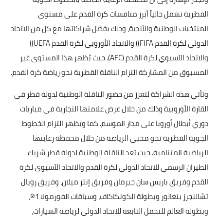
القطرية تشمل حالياً أبرز منافسات كرة القدم على مستوى
المنتخبات الوطنية والأندية، وذلك بفضل شراكاتها مع كل من الاتحاد
الدولي لكرة القدم FIFA)) والاتحاد الأوروبي لكرة القدم UEFA))
والاتحاد الآسيوي لكرة القدم (AFC). حيث يُظهر هذا المستوى غير
المسبوق من المشاركة التزام الناقلة القطرية نحو رياضة كرة القدم.
وتأتي هذه الشراكة لتعزز من حضور الناقلة الوطنية لدولة قطر في
القارة الأوروبية وذلك من خلال عرض علامتها التجارية في مباريات
دوري أبطال أوروبا على مدار الموسم. كما ويظهر التزام الخطوط
الجوية القطرية نحو محبي الرياضة من خلال محفظة رعايتها
الرياضية المتنامية. حيث تعد الناقلة الوطنية لدولة قطر شريك
الطيران الرسمي للاتحاد الدولي لكرة القدم والاتحاد الآسيوي لكرة
القدم وفريق باريس سان جيرمان وفريق إنتر ميلان، وفريق رويال
تشالنجرز بنغالور وبطولة الكونكاكاف، وسباقات الفورمولا 1®،
وبطولة العالم للتحمل التابعة للاتحاد الدولي لرياضة السيارات،