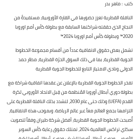
كتب : ماهر بدر
الناقلة القطرية تعزز حضورها في القارة الأوروبية، مستفيدةً من
النجاح الذي حققته شراكتها السابقة مع بطولة كأس أمم اوروبا
2020™ وبطولة كأس أمم اوروبا 2024™
تشمل بعض حقوق الاتفاقية عدداً من أقسام مجموعة الخطوط
الجوية القطرية، بما في ذلك السوق الحرّة القطرية، مطار حمد
الدولي ونادي الامتياز التابع للخطوط الجوية القطرية
تفخر الخطوط الجوية القطرية بالإعلان عن عقدها اتفاقية شراكة مع
بطولة دوري أبطال أوروبا المُنظمة من قِبل الاتحاد الأوروبي لكرة
القدم (UEFA) وذلك حتى عام 2030، لتشدد بذلك الناقلة القطرية على
التزامها بجمع العالم معاً عبر عالم الرياضة. وبموجب هذه الاتفاقية،
أًصبحت الخطوط الجوية القطرية، أفضل شركة طيران وفقاً لتصويت
سكاي تراكس العالمية 2024، تمتلك حقوق رعاية كأس السوبر
الأوروبي ودوري أبطال أوروبا للشباب ودوري أبطال أوروبا لكرة