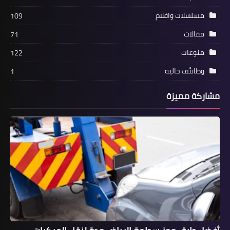
مسلسلات وافلام
109
مقالات
71
منوعات
122
وظاتئف خالية
1
مشاركة مميزة
اخبار
نشرة الرياضية الكوره أجوان يقدمها
عبدالنبى النادى