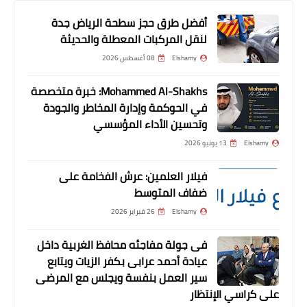
الشهادتين الابتدائية والإعدادية للفصل
الدراسي الثاني ٢٠٢٣/٢٠٢٢م
أفضل طرق حجز سطحة الرياض جدة
لنقل المركبات المعطلة والحديثة
Elshamy
08 أغسطس 2026
Mohammed Al-Shakhs: خبرة متخصصة
في الحوكمة وإدارة المخاطر والجودة
وتحسين الأداء المؤسسي
Elshamy
13 يونيو 2026
فيلار العلمين: عرش الفخامة على
ضفاف المتوسط
مقالات
Elshamy
26 فبراير 2026
كيف تؤثر الملابس على نجاح المسلسلات
الرمضانية
فى جولة مفاجئه محافظ الغربية داخل
عيادة أحمد عرابى بكفر الزيات ويتابع
سير العمل بنفسة ويجلس مع المرضى
على كراسي الإنتظار