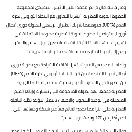
ومن جانبه، قال م. بدر محمد المير، الرئيس التنفيذي لمجموعة
الخطوط الجوية القطرية: "يسّرنا التعاون مع الاتحاد الأوروبي لكرة
القدم (UEFA). فبوصفها شريك الطيران الرسمي لبطولة دوري أبطال
أوروبا، ستواصل الخطوط الجوية القطرية جهودها المتمثلة في
تقديم خدماتها الاستثنائية لآلاف المشجعين حول العالم والسفر
بهم إلى أوروبا لمتابعة منافسات هذه البطولة العريقة."
وأضاف المهندس المير: "ستعزز اتفاقية الشراكة مع بطولة دوري
أبطال أوروبا المُنظمة من قبل الاتحاد الأوروبي لكرة القدم (UEFA)
من حضورنا في السوق الأوروبية. حيث ستقدم الخطوط الجوية
القطرية دعمها لهذ بطولة المرموقة التي تتشارك وإياها القيم
المتمثلة في توحيد الشعوب والاحتفاء بالتميّز، لتؤكد بذلك الناقلة
القطرية على التزامها بجمع العالم معاً عبر شبكة وجهاتها التي
تضم أكثر من 170 وجهة حول العالم."
وقال السيد الكساندر تشيفرين، رئيس الاتحاد الأوروبي لكرة القدم: