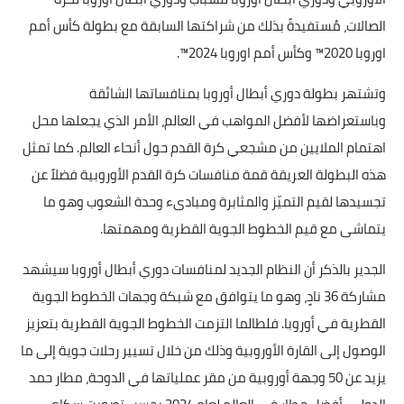
الصالات، مُستفيدةً بذلك من شراكتها السابقة مع بطولة كأس أمم
اوروبا 2020™ وكأس أمم اوروبا 2024™.
وتشتهر بطولة دوري أبطال أوروبا بمنافساتها الشائقة
وباستعراضها لأفضل المواهب في العالم، الأمر الذي يجعلها محل
اهتمام الملايين من مشجعي كرة القدم حول أنحاء العالم. كما تمثل
هذه البطولة العريقة قمة منافسات كرة القدم الأوروبية فضلاً عن
تجسيدها لقيم التميّز والمثابرة ومبادىء وحدة الشعوب وهو ما
يتماشى مع قيم الخطوط الجوية القطرية ومهمتها.
الجدير بالذكر أن النظام الجديد لمنافسات دوري أبطال أوروبا سيشهد
مشاركة 36 نادٍ، وهو ما يتوافق مع شبكة وجهات الخطوط الجوية
القطرية في أوروبا. فلطالما التزمت الخطوط الجوية القطرية بتعزيز
الوصول إلى القارة الأوروبية وذلك من خلال تسيير رحلات جوية إلى ما
يزيد عن 50 وجهة أوروبية من مقر عملياتها في الدوحة، مطار حمد