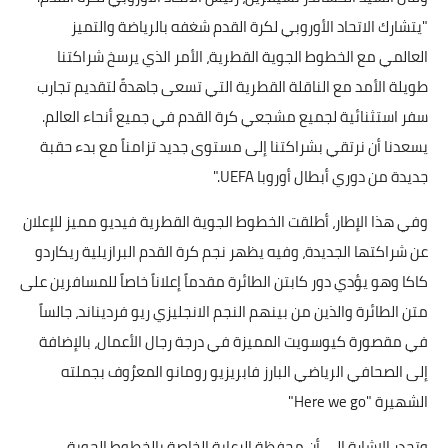
"يتشارك الاتحاد الأوروبي لكرة القدم شغفه بالرياضة والتميز
العالمي مع الخطوط الجوية القطرية، الأمر الذي يرسخ شراكتنا
طويلة الأمد مع الناقلة القطرية التي تسعى جاهدةً لتقديم تجارب
سفر استثنائية لجميع مشجعي كرة القدم في جميع أنحاء العالم.
يسعدنا أن نرتقي بشراكتنا إلى مستوى جديد تزامناً مع بدء حقبة
جديدة من دوري أبطال أوروبا UEFA."
وفي هذا الإطار، أطلقت الخطوط الجوية القطرية فيديو مميز للإعلان
عن شراكتها الجديدة، وفيه يظهر نجم كرة القدم البرازيلية ريكاردو
كاكا وهو يؤدي دور كابتن الطائرة مقدماً إعلاناً خاصاً للمسافرين على
متن الطائرة والذين من بينهم النجم الانجليزي ريو فرديناند، جالساً
في مقصورة كيوسويت المميزة في درجة رجال الأعمال، بالإضافة
إلى الصحافي الرياضي البارز فابريزيو رومانو المعرُوف بجملته
الشهيرة "Here we go"
وتجدر الإشارة إلى أن محفظة الرعاية الخاصة بالخطوط الجوية