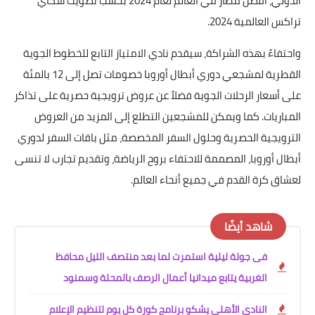
الدولي، أفضل مطار في العالم لعام 2024 بحسب تصويت سكاي
تراكس العالمية 2024.
واحتفاءً بهذه الشراكة، سيقدم نادي الامتياز التابع للخطوط الجوية
القطرية لمشجعي دوري أبطال أوروبا خصومات تصل إلى 12 بالمئة
على أسعار الرحلات الجوية فضلاً عن عروض ترويجية حصرية على تذاكر
المباريات. كما ويمكن للمشجعين التطلع إلى المزيد من العروض
الترويجية الحصرية وحلول السفر المخصصة، مثل باقات السفر لدوري
أبطال أوروبا، المصممة للاحتفاء بروح الرياضة، وتقديم تجارب لا تنسى
لعشاق كرة القدم في جميع أنحاء العالم.
شاهد أيضًا
فى جولة ليلية استمرت لما بعد منتصف الليل محافظ
الغربية يتابع ميدانيا أعمال الرصف بالمحلة وسمنود
النادى الأهلى يشكو برنامج كورة كل يوم لتنظيم الإعلام