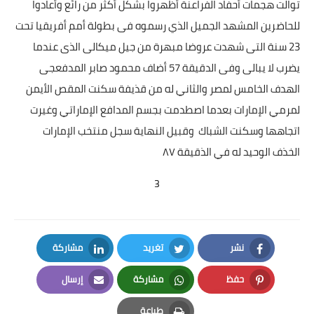
توالت هجمات أحفاد الفراعنة أظهروا بشكل أكثر من رائع وأعادوا
للحاضرين المشهد الجميل الذي رسموه فى بطولة أمم أفريقيا تحت
23 سنة التى شهدت عروضا مبهرة من جيل ميكالى الذى عندما
يضرب لا يبالى وفى الدقيقة 57 أضاف محمود صابر المدفعجى
الهدف الخامس لمصر والثاني له من قذيفة سكنت المقص الأيمن
لمرمي الإمارات بعدما اصطدمت بجسم المدافع الإماراتي وغيرت
اتجاهها وسكنت الشباك وقبيل النهاية سجل منتخب الإمارات
الخذف الوحيد له في الذقيقة ٨٧
3
نشر
تغريد
مشاركة
LinkedIn
Twitter
Facebook
حفظ
مشاركة
إرسال
Email
Whatsapp
Pinterest
طباعة