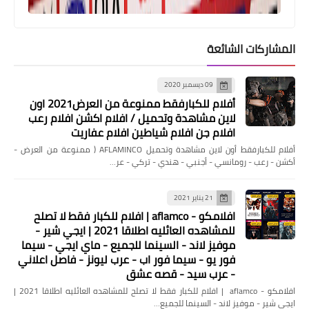
المشاركات الشائعة
09 ديسمبر 2020
مقالات
أفلام للكبارفقط ممنوعة من العرض2021 اون
لاين مشاهدة وتحميل / افلام اكشن افلام رعب
شركة-عزل-خزانات-بالرياض-شركة عوازل
افلام جن افلام شياطين افلام عفاريت
الصفرات
أفلام للكبارفقط أون لاين مشاهدة وتحميل AFLAMINCO ( ممنوعة من العرض -
أكشن - رعب - رومانسي - أجنبي - هندي - تركي - عر…
21 يناير 2021
افلامكو - aflamco | افلام للكبار فقط لا تصلح
للمشاهده العائليه اطلاقا 2021 | ايجي شير -
موفيز لاند - السينما للجميع - ماي ايجي - سيما
فور يو - سيما فور اب - عرب ليونز - فاصل اعلاني
- عرب سيد - قصه عشق
افلامكو - aflamco | افلام للكبار فقط لا تصلح للمشاهده العائليه اطلاقا 2021 |
ايجي شير - موفيز لاند - السينما للجميع…