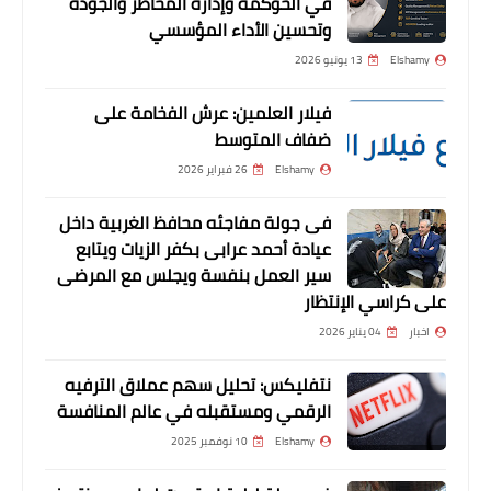
في الحوكمة وإدارة المخاطر والجودة
وتحسين الأداء المؤسسي
Elshamy
13 يونيو 2026
أخبار
فيلار العلمين: عرش الفخامة على
ستاد غزل المحلة يستضيف ماراثون الاتحاد
ضفاف المتوسط
الرياضي للشركات
Elshamy
26 فبراير 2026
فى جولة مفاجئه محافظ الغربية داخل
عيادة أحمد عرابى بكفر الزيات ويتابع
سير العمل بنفسة ويجلس مع المرضى
على كراسي الإنتظار
اخبار
04 يناير 2026
أخبار
نتفليكس: تحليل سهم عملاق الترفيه
تحت رعاية رئيس الجمهورية وبقيمة جوائز
الرقمي ومستقبله في عالم المنافسة
20 مليون جنيه وزير الرياضة ونظيره
Elshamy
10 نوفمبر 2025
الإماراتي يُكرمون الفائزين بماراثون زايد