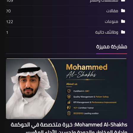
109
اخبار
أبو ريدة هدفنا تطوير الكرة المصرية
مقالات
70
وشكرا الجمعية العمومية
منوعات
122
وظاتئف خالية
1
مشاركة مميزة
أخبار
علام ومشهور يكرمان الحكمين التونسى
وأحمد ربيع ياسين بعد إنقاذ حياة لاعبين
Mohammed Al-Shakhs: خبرة متخصصة في الحوكمة
وإدارة المخاطر والجودة وتحسين الأداء المؤسسي