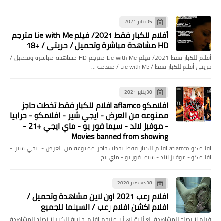
أخبار
فهمى: يسعى لمواصلة نغمة الانتصارات
05 يناير 2021
أفلام للكبار فقط 2021/ فيلم Lie with Me مترجم
على حساب تلا
HD مشاهدة مباشرة وتحميل / حريتي / +18
أفلام للكبار فقط 2021/ فيلم Lie with Me مترجم HD مشاهدة مباشرة وتحميل /
حريتي أفلام للكبار فقط / Lie with Me / مقدمة …
30 يناير 2021
افلامكو aflamco افلام للكبار فقط تخطت حاجز
ممنوعه من العرض - ايجي شير - افلامكو - حرابيا
- موفيز لاند - سيما فور يو - ماي ايجي +21 -
Movies banned from showing
افلامكو aflamco افلام للكبار فقط تخطت حاجز ممنوعه من العرض - ايجي شير -
افلامكو - موفيز لاند - سيما فور يو - ماي ايج…
أخبار
بحضور رئيس الوزراء وزير الشباب والرياضة
08 ديسمبر 2020
يشهد احتفالية يوم المدن العالمى
افلام رعب 2021 اون لاين مشاهدة وتحميل /
افلام اكشن افلام رعب / السينما للجميع
فيلم لا يصلح للمشاهدة العائلية نهائيا مترجم افلام اجنبية للكبار لا تصلح للمشاهدة