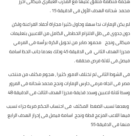
هجمة منظمة متفق عليها مع المدرب العبقري ميكالى أحرز
محمد شحاته الهدف الأول فى الدقيقة 15 .
لم يكن الإمارات ندا سهلا وحاول كثيرا مجاراة أحفاد الفراعنة ولكن
دون جدوى فى ظل الالتزام الخططى الكامل من اللاعبين بتعليمات
ميكالى ونجح محمود صابر من تحويل الكرة برأسه فى المرمي
محرزا الهدف الثاني فى الدقيقة 45 وذلك بعدما جانب الحظ اسامة
فيصل فى ثلاثة فرص محققه .
فى الشوط الثاني لم تختلف الامور كثيرا ، هجوم مكثف من منتخب
مصر فى اتجاه مرمي حارس الإمارات ونجح محمد شحاته فى المرور
وسط ثلاثة لاعبين وسدد قذيفة محرزا الهدف الثالث فى الدقيقة 48
وبعدها تسبب الضغط المكثف فى احتساب الحكم ضربة جزاء تسبب
فيها اللاعب المزعج قطة ونجح اسامة فيصل فى إحراز الهدف الرابع
منها فى الدقيقة 55