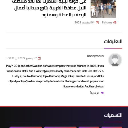
فى جولة ليلية استمرت لما بعد منتصف
الخيرى
الليل محافظ الغربية يتابع ميدانيا أعمال
الرصف بالمحلة وسمنود
Elshamy
04 نوفمبر 2025
التعليقات
Anonymous
7 ديسمبر 2022 في 10:36 م
Play’n GO is one other Swedish software company that was founded in 2007. If you
want classic slots, find a way to|you presumably can} check out Triple Red Hot 777,
أخبار
Lucky 7, Double Diamond, Triple Diamond, Mega Joker, Haunted House, and lots
of|and plenty of} extra. We proudly declare to be the largest and most popular slot
بتكلفة مالية قدرها ٢٨٨ مليون جنيه
library worldwide. Another obvious
إنشاء مصنع للمخلفات الصلبة البلدية بقنا
اترك رداً
التسميات