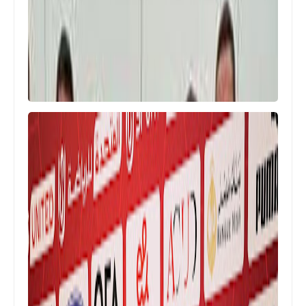
عوازل الصفرات
أخبار
حرس الحدود والنسور أبطال كأس مصر
للكورف بول