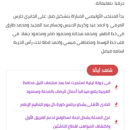
حرفيا بتعليماته .
بدأ المنتخب الأوليمبي المباراة بتشكيل ضم : على الجابري حارس
المرمي و احمد عيد وكريم الدبيس وحسام عبد المجيد ومحمد طارق
فى خط الظهر ومحمد شحاته ومحمود صابر ومحمود جهاد فى
قلب خط الوسط ومصطفي ميسي واحمد قطة تحت رأس الحربة
اسامه فيصل
شاهد أيضًا
فى جولة ليلية استمرت لما بعد منتصف الليل محافظ
الغربية يتابع ميدانيا أعمال الرصف بالمحلة وسمنود
النادى الأهلى يشكو برنامج كورة كل يوم لتنظيم الإعلام
غزل المحلة يشكل لجنة اسكاوتنج لدعم الفريق الأول
واكتشاف المواهب لقطاع الناشئين