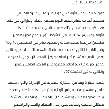
كتب عبدالنبى النادى
حقق منتخب مصر الأوليمبي فوزا كبيرا على نظيره الإماراتي
بخمسة أهداف مقابل هدف اليوم بملعب الاتحاد الإماراتي فى ختام
معسكره بمدينة دبي وذلك ضمن برنامج إعداده لدورة الألعاب
الأولمبية باريس 2024 انتهي الشوط الأول بتقدم مصر بهدفين
نظيفين أحرزهما محمد شحاته ومحمود صابر فى الدقيقتين 15 و45
وفى الشوط الثاني أضاف محمد شحاته الهدف الثالث لمصر والثاني
له فى الدقيقة 48 ثم أحرز اسامة فيصل الهدف الرابع فى الدقيقة
55 من ضربة جزاء ثم أضاف محمود صابر الهدف الخامس لمصر
والثاني له فى الدقيقة 57 .
شهد المباراة وفد من السفارة المصرية فى الإمارات واللواء محمد
حلمى مشهور عضو مجلس الإدارة و رئيس البعثة والكابتن محمد
بركات عضو المجلس والمشرف على المنتخب ..وبعد المباراة أشاد
ميكالى بلاعبيه وهنأهم على الأداء المنظم والجيد والتزامهم