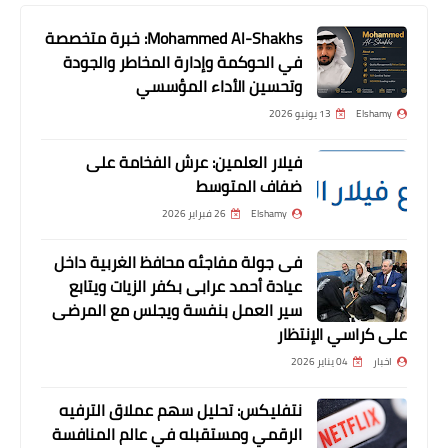
Mohammed Al-Shakhs: خبرة متخصصة
في الحوكمة وإدارة المخاطر والجودة
وتحسين الأداء المؤسسي
Elshamy
13 يونيو 2026
أخبار
فيلار العلمين: عرش الفخامة على
لهذا السبب شركة توشيبا في وضع صعب
ضفاف المتوسط
!
Elshamy
26 فبراير 2026
فى جولة مفاجئه محافظ الغربية داخل
عيادة أحمد عرابى بكفر الزيات ويتابع
سير العمل بنفسة ويجلس مع المرضى
على كراسي الإنتظار
اخبار
04 يناير 2026
نتفليكس: تحليل سهم عملاق الترفيه
الرقمي ومستقبله في عالم المنافسة