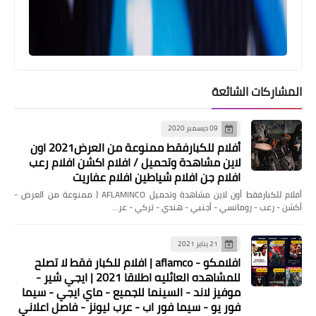
المشاركات الشائعة
09 ديسمبر 2020
أفلام للكبارفقط ممنوعة من العرض2021 اون
أخبار
لاين مشاهدة وتحميل / افلام اكشن افلام رعب
جوجل تجد شريكا جديدا لتطوير السيارات
افلام جن افلام شياطين افلام عفاريت
الذكية
أفلام للكبارفقط أون لاين مشاهدة وتحميل AFLAMINCO ( ممنوعة من العرض -
أكشن - رعب - رومانسي - أجنبي - هندي - تركي - عر…
21 يناير 2021
افلامكو - aflamco | افلام للكبار فقط لا تصلح
للمشاهده العائليه اطلاقا 2021 | ايجي شير -
موفيز لاند - السينما للجميع - ماي ايجي - سيما
فور يو - سيما فور اب - عرب ليونز - فاصل اعلاني