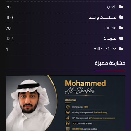
العاب
26
مسلسلات وافلام
109
أخبار
مقالات
70
Livestream تتعرض للإختراق وتطالب جميع
منوعات
122
مستخدميها بتغيير كلمة المرور
وظاتئف خالية
1
مشاركة مميزة
أخبار
الكشف عن أكثر 10 تطبيقات شعبية في