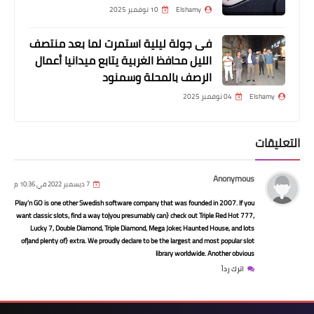
Elshamy
10 نوفمبر 2025
أخبار
mobomarket المنافس الاول لمتجر جوجل
فى جولة ليلية استمرت لما بعد منتصف
بلاي بحسب الإحصائيات الاخيرة
الليل محافظ الغربية يتابع ميدانيا أعمال
الرصف بالمحلة وسمنود
Elshamy
04 نوفمبر 2025
التعليقات
Anonymous
7 ديسمبر 2022 في 10:36 م
Play’n GO is one other Swedish software company that was founded in 2007. If you
want classic slots, find a way to|you presumably can} check out Triple Red Hot 777,
Lucky 7, Double Diamond, Triple Diamond, Mega Joker, Haunted House, and lots
أخبار
of|and plenty of} extra. We proudly declare to be the largest and most popular slot
library worldwide. Another obvious
ثغرة جديدة تمكن من غلق تطبيق
اترك رداً
الواتساب لاصدقائك