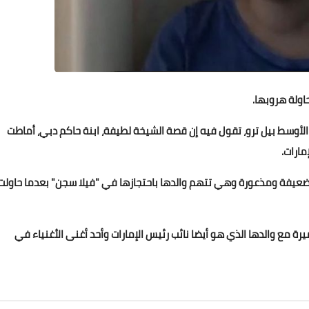
19 ديسمبر 2020
ولة هروبها.
لأوسط بيل ترو، تقول فيه إن قصة الشيخة لطيفة، ابنة حاكم دبي، أماطت
مارات.
ضعيفة ومذعورة وهي تتهم والدها باحتجازها في "فيلا سجن" بعدما حاولت
18 ديسمبر 2020
يرة مع والدها الذي هو أيضا نائب رئيس الإمارات وأحد أغنى الأغنياء في