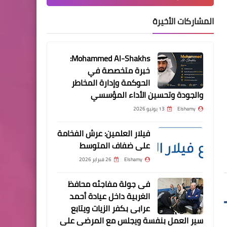
العربية التي تم تقديمها رسميا
المشاركات الأخيرة
/ افلامنكو AFLAMINCO
Mohammed Al-Shakhs:
خبرة متخصصة في
مسلسلات وافلام
Elshamy
14 سبتمبر 2025
Elshamy
15 يوليو 2025
الحوكمة وإدارة المخاطر
جوائز الأوسكار 2021: فيلم
منتخب مصر المشارك فى كأس العرب
النادى الأهلى يشكو برنام
والجودة وتحسين الأداء المؤسسي
يواصل الاستعداد لتونس وعينة على
يوم لتنظيم الإعلام
Malayalam Jallikattu يحصل
Elshamy
13 يونيو 2026
المكسب
على دخول أوسكار ، تعرف على
ما يميز قصته
فيلار العلمين: عرش الفخامة
على ضفاف المتوسط
Elshamy
26 فبراير 2026
مسلسلات وافلام
أفلام للكبار فقط / أفلام رعب
فى جولة مفاجئه محافظ
عن الجن والعفاريت 2020 /
الغربية داخل عيادة أحمد
2021 / 2017 / 2018 / 2010 /
عرابى بكفر الزيات ويتابع
أفلام رعب تركي /أفلام رعب
سير العمل بنفسة ويجلس مع المرضى على