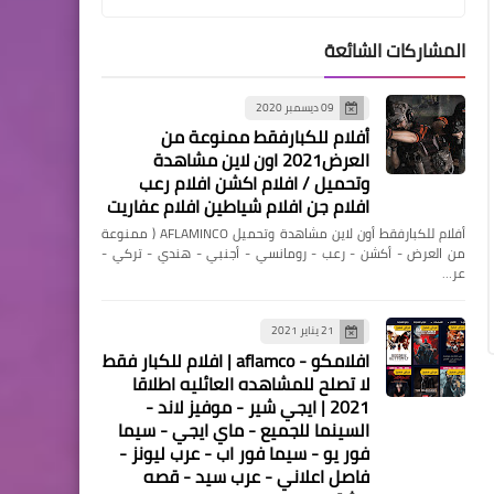
المشاركات الشائعة
منوعات
09 ديسمبر 2020
مشاهدة فيلم Angie: Lost
أفلام للكبارفقط ممنوعة من
Girls 2020 مترجم / افلامنكو /
العرض2021 اون لاين مشاهدة
أفلامنكو / AFLAMINCO
وتحميل / افلام اكشن افلام رعب
افلام جن افلام شياطين افلام عفاريت
أفلام للكبارفقط أون لاين مشاهدة وتحميل AFLAMINCO ( ممنوعة
من العرض - أكشن - رعب - رومانسي - أجنبي - هندي - تركي -
عر…
منوعات
مشاهدة فيلم Gabriel’s
21 يناير 2021
Inferno Part III 2020 مترجم /
افلامكو - aflamco | افلام للكبار فقط
افلامنكو / أفلامنكو /
لا تصلح للمشاهده العائليه اطلاقا
2021 | ايجي شير - موفيز لاند -
AFLAMINCO
السينما للجميع - ماي ايجي - سيما
فور يو - سيما فور اب - عرب ليونز -
فاصل اعلاني - عرب سيد - قصه