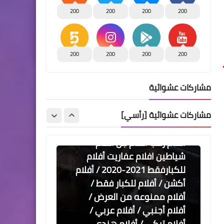
على دخول أوسكار ، تعرف على
200
200
200
200
ما يميز قصته
مسلسلات وافلام
200
200
200
200
أفلام للكبار فقط / أفلام رعب
عن الجن والعفاريت 2020 /
مشاركات عشوائية
2021 / 2017 / 2018 / 2010 /
أفلام رعب تركي /أفلام رعب
مشاركات عشوائية [رأسي]
حلوة / افلامنكو aflaminco
مسلسلات وافلام
افلام رعب افلام جن افلام
شياطين افلام عفاريت أفلام
للكبارفقط 2021-2020 / أفلام
أكشن / أفلام للكبار فقط /
أفلام ممنوعه من العرض /
أفلام أجنبي / أفلام عربي /
أفلام تركي / أفلام هندي