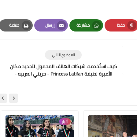
حفظ
مشاركة
إرسال
طباعة
Print
Email
Whatsapp
Pinterest
الموضوع التالي
16 ديسمبر 2020
كيف استُخدمت شبكات الهاتف المحمول لتحديد مكان
الأميرة لطيفة Princess Latifah - حريتي العربيه -
صنداي تلغراف
15 ديسمبر 2020
أخبار