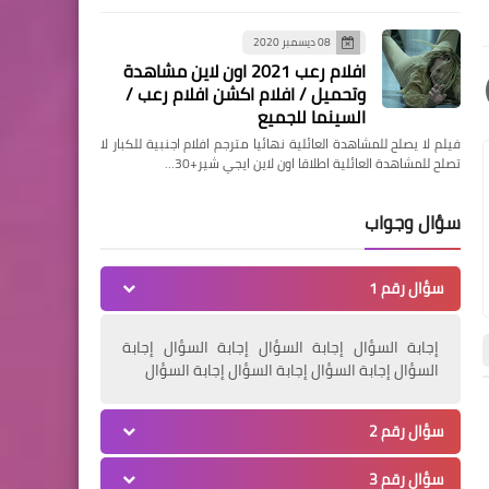
الدليل الشامل للقطات الكاميرا
(أكثر من 50 نوعًا من اللقطات
08 ديسمبر 2020
والزوايا في الفيلم) / HOW TO
افلام رعب 2021 اون لاين مشاهدة
وتحميل / افلام اكشن افلام رعب /
SHOT LIST
السينما للجميع
فيلم لا يصلح للمشاهدة العائلية نهائيا مترجم افلام اجنبية للكبار لا
تصلح للمشاهدة العائلية اطلاقا اون لاين ايجي شير+30…
سؤال وجواب
منوعات
سؤال رقم 1
كيف يتم تصوير أفلام هوليوود
- Hollywood films
إجابة السؤال إجابة السؤال إجابة السؤال إجابة
السؤال إجابة السؤال إجابة السؤال إجابة السؤال
سؤال رقم 2
أخبار
أخبار
منوعات
سؤال رقم 3
أوسكار 2021 Oscar / الأفلام