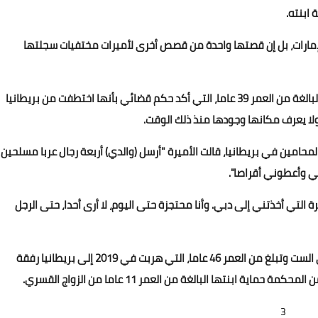
ابنته.
18 ديسمبر 2020
مارات، بل إن قصتها واحدة من قصص أخرى لأميرات مختفيات سجلتها
وتتحدث هذه المنظمات عن الأميرة شمسة شقيقة لطيفة، البالغة من العمر 39 عاما، التي أكد حكم قضائي بأنها اختطفت من بريطانيا
د أن شمسة كتبتها في عام 2001 إلى أحد المحامين في بريطانيا، قالت الأميرة "أرسل (والدي) أربعة رجال عربا مسلحين
18 ديسمبر 2020
ي وأعطوني أقراصا".
 التي أخذتني إلى دبي. وأنا محتجزة حتى اليوم، لا أرى أحدا، حتى الرجل
وتذكر الكاتبة قصة الأميرة هيا، وهي أصغر زوجات حاكم دبي الست وتبلغ من العمر 46 عاما، التي هربت في 2019 إلى بريطانيا رفقة
 ابنتها البالغة من العمر 11 عاما من الزواج القسري.
16 ديسمبر 2020
3