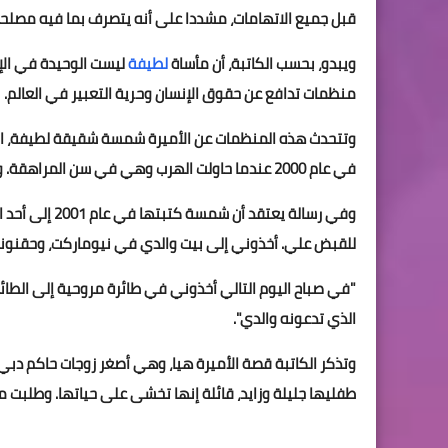
قبل جميع الاتهامات، مشددا على أنه يتصرف بما فيه مصلحة 
ويبدو، بحسب الكاتبة، أن مأساة
لطيفة
ليست الوحيدة في الإ
منظمات تدافع عن حقوق الإنسان وحرية التعبير في العالم.
في عام 2000 عندما حاولت الهرب وهي في سن المراهقة. ولا يعرف مكانها وجودها منذ ذلك الوقت.
وفي رسالة يعتق
للقبض علي. أخذوني إلى بيت والدي في نيوماركت، وحقنون
"في صباح اليوم التالي أخذوني في طائرة مروحية إلى الطائرة
الذي تدعونه والدي".
طفليها جليلة وزايد، قائلة إنها تخشى على حياتها. وطلبت من المحكمة حماية