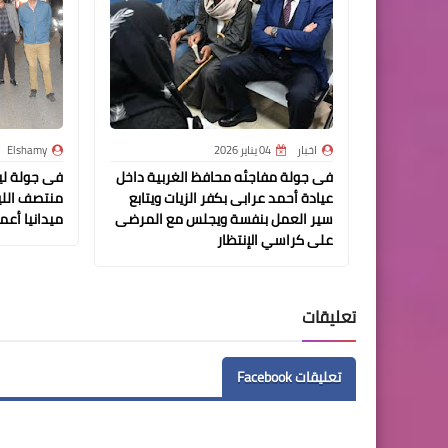
اخبار
04 يناير 2026
Elshamy
فى جولة مفاجئه محافظ الغربية داخل
فى جولة لي
عيادة أحمد عرابى بكفر الزيات ويتابع
منتصف الليل
سير العمل بنفسة ويجلس مع المرضى
ميدانيا أع
على كراسي الإنتظار
تعليقات
تعليقات Facebook