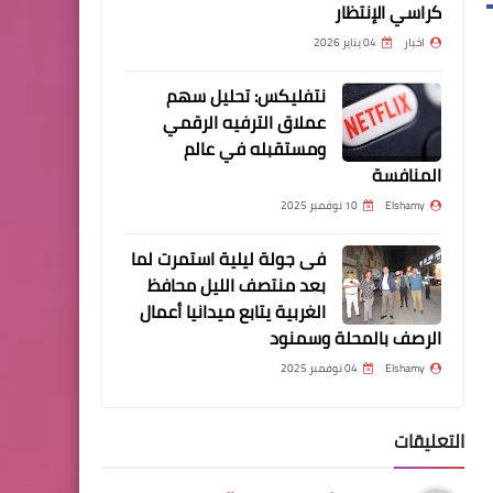
كراسي الإنتظار
حلوة / افلامنكو aflaminco
مسلسلات وافلام
اخبار
04 يناير 2026
افلام رعب افلام جن افلام
شياطين افلام عفاريت أفلام
نتفليكس: تحليل سهم
للكبارفقط 2021-2020 / أفلام
عملاق الترفيه الرقمي
ومستقبله في عالم
أكشن / أفلام للكبار فقط /
المنافسة
أفلام ممنوعه من العرض /
أفلام أجنبي / أفلام عربي /
Elshamy
10 نوفمبر 2025
أفلام تركي / أفلام هندي
مسلسلات وافلام
فى جولة ليلية استمرت لما
بعد منتصف الليل محافظ
أفلام للكبار فقط / أفلامنكو /
الغربية يتابع ميدانيا أعمال
افلامنكو / AFLAMINCO /
الرصف بالمحلة وسمنود
موقع أفلام أفلامنكو /
Elshamy
04 نوفمبر 2025
أفلامنكو أفلام _ مشاهدة
وتحميل أون لاين / مترجمة
ومدبلجة للعربية / جودة عالية
التعليقات
- 2021