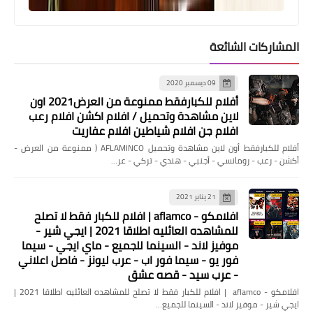
المشاركات الشائعة
09 ديسمبر 2020
أفلام للكبارفقط ممنوعة من العرض2021 اون
لاين مشاهدة وتحميل / افلام اكشن افلام رعب
افلام جن افلام شياطين افلام عفاريت
أفلام للكبارفقط أون لاين مشاهدة وتحميل AFLAMINCO ( ممنوعة من العرض -
أكشن - رعب - رومانسي - أجنبي - هندي - تركي - عر…
....
21 يناير 2021
افلامكو - aflamco | افلام للكبار فقط لا تصلح
فوائد استخدام كريم سكينورين المقشر
للمشاهده العائليه اطلاقا 2021 | ايجي شير -
للوجه و للتبييض وللبشره
موفيز لاند - السينما للجميع - ماي ايجي - سيما
فور يو - سيما فور اب - عرب ليونز - فاصل اعلاني
- عرب سيد - قصه عشق
افلامكو - aflamco | افلام للكبار فقط لا تصلح للمشاهده العائليه اطلاقا 2021 |
ايجي شير - موفيز لاند - السينما للجميع…