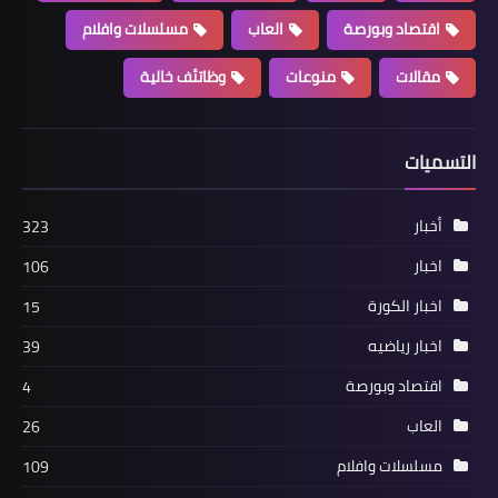
مصر لمعسكر يونيو
اقتصاد وبورصة
العاب
مسلسلات وافلام
مقالات
منوعات
وظاتئف خالية
التسميات
أخبار
323
اخبار
106
أخبار
اخبار الكورة
15
رضا شحاتة : أشكر جماهير المحلة على
مساندة الفريق واتمنى استمرار الأداء
اخبار رياضيه
39
الرجولى في المباريات المقبلة
اقتصاد وبورصة
4
العاب
26
مسلسلات وافلام
109