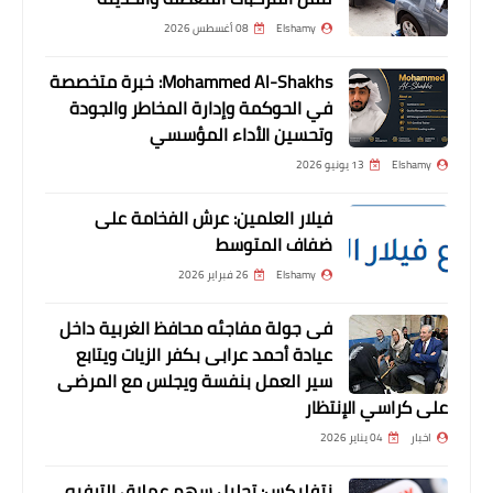
Elshamy
08 أغسطس 2026
Mohammed Al-Shakhs: خبرة متخصصة
في الحوكمة وإدارة المخاطر والجودة
وتحسين الأداء المؤسسي
Elshamy
13 يونيو 2026
فيلار العلمين: عرش الفخامة على
....
ضفاف المتوسط
حقيقة إصابة إمام عاشور والشناوي في
Elshamy
26 فبراير 2026
معسكر منتخب مصر
فى جولة مفاجئه محافظ الغربية داخل
عيادة أحمد عرابى بكفر الزيات ويتابع
سير العمل بنفسة ويجلس مع المرضى
على كراسي الإنتظار
اخبار
04 يناير 2026
نتفليكس: تحليل سهم عملاق الترفيه