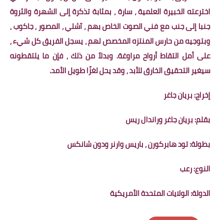
اخترعته الخبيرة العلمية ، سارة ، بمثابة تذكرة إلى الشهرة والثروة
جنبا إلى جنب مع فني الصوت الخاص بهم ، آشلي ، المصور ، جاكوب ،
وبتوجيه من حارس المنتزه المخصص لهم ، يسجل الفريق كل شيء ،
على أمل التقاط أرواح مراوغة. وبدلاً من ذلك ، فإن ما يلتقطونه
سيغير التحقيق الخارق للأبد ، وقد يحل لغزًا طويل الأمد.
إخراج: بريان جاغر
بقلم: بريان جاغر وراندال ريس
بطولة: تود هابركورن ، باريس وارنر ودون شانكس
النوع: رعب
الدولة: الولايات المتحدة الأمريكية