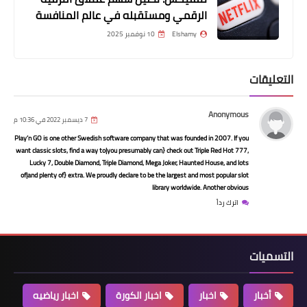
الرقمي ومستقبله في عالم المنافسة
Elshamy
10 نوفمبر 2025
....
التعليقات
قناة مفتوحة تنقل مباراة قطر والإكوادور
بافتتاح كأس العالم 2022
Anonymous
7 ديسمبر 2022 في 10:36 م
Play’n GO is one other Swedish software company that was founded in 2007. If you
want classic slots, find a way to|you presumably can} check out Triple Red Hot 777,
Lucky 7, Double Diamond, Triple Diamond, Mega Joker, Haunted House, and lots
of|and plenty of} extra. We proudly declare to be the largest and most popular slot
library worldwide. Another obvious
اترك رداً
التسميات
أخبار
أخبار
اخبار
اخبار الكورة
اخبار رياضيه
فيتوريا يعلن 28 لاعبا في قائمة منتخب