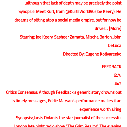
although that lack of depth may be precisely the point.
Synopsis: Meet Kurt, from @KurtsWorld96 (Joe Keery). He
dreams of sitting atop a social media empire, but for now he
drives... [More]
Starring: Joe Keery, Sasheer Zamata, Mischa Barton, John
DeLuca
Directed By: Eugene Kotlyarenko
FEEDBACK
65%
#42
Critics Consensus: Although Feedback's generic story drowns out
its timely messages, Eddie Marsan's performance makes it an
experience worth airing.
Synopsis: Jarvis Dolan is the star journalist of the successful
London late night radio show "The Grim Reality". The evening