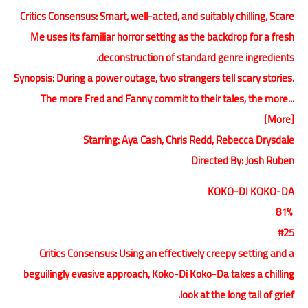
Critics Consensus: Smart, well-acted, and suitably chilling, Scare
Me uses its familiar horror setting as the backdrop for a fresh
deconstruction of standard genre ingredients.
Synopsis: During a power outage, two strangers tell scary stories.
The more Fred and Fanny commit to their tales, the more...
[More]
Starring: Aya Cash, Chris Redd, Rebecca Drysdale
Directed By: Josh Ruben
KOKO-DI KOKO-DA
81%
#25
Critics Consensus: Using an effectively creepy setting and a
beguilingly evasive approach, Koko-Di Koko-Da takes a chilling
look at the long tail of grief.