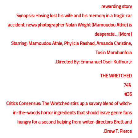
rewarding story.
Synopsis: Having lost his wife and his memory in a tragic car
accident, news photographer Nolan Wright (Mamoudou Athie) is
desperate... [More]
Starring: Mamoudou Athie, Phylicia Rashad, Amanda Christine,
Tosin Morohunfola
Directed By: Emmanuel Osei-Kuffour Jr.
THE WRETCHED
74%
#36
Critics Consensus: The Wretched stirs up a savory blend of witch-
in-the-woods horror ingredients that should leave genre fans
hungry for a second helping from writer-directors Brett and
Drew T. Pierce.