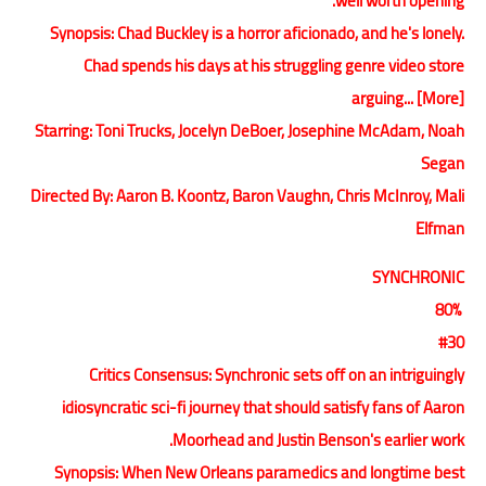
well worth opening.
Synopsis: Chad Buckley is a horror aficionado, and he's lonely.
Chad spends his days at his struggling genre video store
arguing... [More]
Starring: Toni Trucks, Jocelyn DeBoer, Josephine McAdam, Noah
Segan
Directed By: Aaron B. Koontz, Baron Vaughn, Chris McInroy, Mali
Elfman
SYNCHRONIC
80%
#30
Critics Consensus: Synchronic sets off on an intriguingly
idiosyncratic sci-fi journey that should satisfy fans of Aaron
Moorhead and Justin Benson's earlier work.
Synopsis: When New Orleans paramedics and longtime best