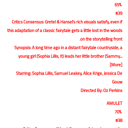
65%
#39
Critics Consensus: Gretel & Hansel's rich visuals satisfy, even if
this adaptation of a classic fairytale gets a little lost in the woods
on the storytelling front.
Synopsis: A long time ago in a distant fairytale countryside, a
young girl (Sophia Lillis, It) leads her little brother (Sammy...
[More]
Starring: Sophia Lillis, Samuel Leakey, Alice Krige, Jessica De
Gouw
Directed By: Oz Perkins
AMULET
70%
#38