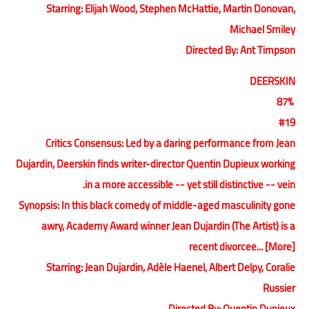
Starring: Elijah Wood, Stephen McHattie, Martin Donovan,
Michael Smiley
Directed By: Ant Timpson
DEERSKIN
87%
#19
Critics Consensus: Led by a daring performance from Jean
Dujardin, Deerskin finds writer-director Quentin Dupieux working
in a more accessible -- yet still distinctive -- vein.
Synopsis: In this black comedy of middle-aged masculinity gone
awry, Academy Award winner Jean Dujardin (The Artist) is a
recent divorcee... [More]
Starring: Jean Dujardin, Adèle Haenel, Albert Delpy, Coralie
Russier
Directed By: Quentin Dupieux