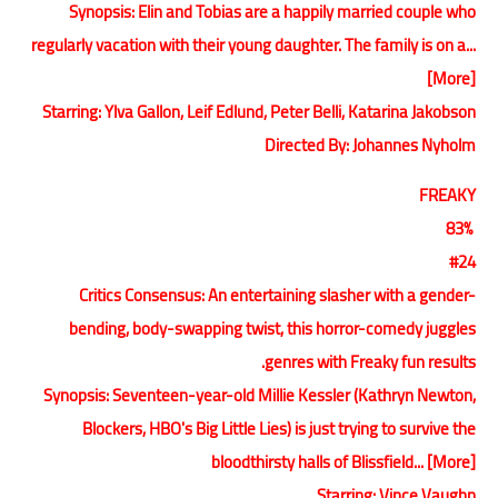
Synopsis: Elin and Tobias are a happily married couple who
regularly vacation with their young daughter. The family is on a...
[More]
Starring: Ylva Gallon, Leif Edlund, Peter Belli, Katarina Jakobson
Directed By: Johannes Nyholm
FREAKY
83%
#24
Critics Consensus: An entertaining slasher with a gender-
bending, body-swapping twist, this horror-comedy juggles
genres with Freaky fun results.
Synopsis: Seventeen-year-old Millie Kessler (Kathryn Newton,
Blockers, HBO's Big Little Lies) is just trying to survive the
bloodthirsty halls of Blissfield... [More]
Starring: Vince Vaughn