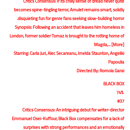
Critics Consensus: If its chilly sense of dread never quite
becomes spine-tingling terror, Amulet remains smart, solidly
disquieting fun for genre fans seeking slow-building horror.
Synopsis: Following an accident that leaves him homeless in
London, former soldier Tomaz is brought to the rotting home of
Magda,... [More]
Starring: Carla Juri, Alec Secareanu, Imelda Staunton, Angeliki
Papoulia
Directed By: Romola Garai
BLACK BOX
74%
#37
Critics Consensus: An intriguing debut for writer-director
Emmanuel Osei-Kuffour, Black Box compensates for a lack of
surprises with strong performances and an emotionally