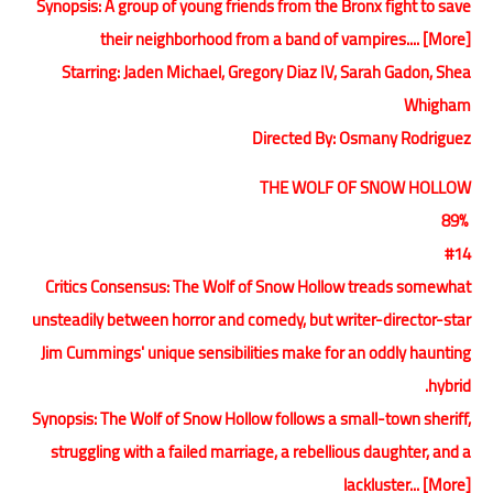
Synopsis: A group of young friends from the Bronx fight to save
their neighborhood from a band of vampires.... [More]
Starring: Jaden Michael, Gregory Diaz IV, Sarah Gadon, Shea
Whigham
Directed By: Osmany Rodriguez
THE WOLF OF SNOW HOLLOW
89%
#14
Critics Consensus: The Wolf of Snow Hollow treads somewhat
unsteadily between horror and comedy, but writer-director-star
Jim Cummings' unique sensibilities make for an oddly haunting
hybrid.
Synopsis: The Wolf of Snow Hollow follows a small-town sheriff,
struggling with a failed marriage, a rebellious daughter, and a
lackluster... [More]