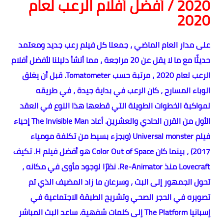
2020 / أفضل أفلام الرعب لعام
2020
على مدار العام الماضي ، جمعنا كل فيلم رعب جديد ومعتمد
حديثًا مع ما لا يقل عن 20 مراجعة ، مما أنشأ دليلنا لأفضل أفلام
الرعب لعام 2020 ، مرتبة حسب Tomatometer. قبل أن يغلق
الوباء المسارح ، كان الرعب في بداية جيدة ، في طريقه
لمواكبة الخطوات الطويلة التي قطعها هذا النوع في العقد
الأول من القرن الحادي والعشرين. أعاد The Invisible Man إحياء
فيلم Universal monster (وبجزء بسيط من تكلفة مومياء
2017) ، بينما كان Color Out of Space هو أفضل فيلم H. تكيف
Lovecraft منذ Re-Animator. نظرًا لوجود مأوى في مكانه ،
تحول الجمهور إلى البث ، وسرعان ما زاد المضيف الذي تم
تصويره في الحجر الصحي وتشريح الطبقة الاجتماعية في
إسبانيا The Platform إلى كلمات شفهية. ساعد البث المباشر