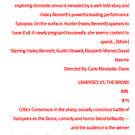
exploring domestic ennui is elevated by a well-told story and
Haley Bennett's powerful leading performance.
Synopsis: On the surface, Hunter (Haley Bennett) appears to
have it all. A newly pregnant housewife, she seems content to
spend... [More]
Starring: Haley Bennett, Austin Stowell, Elizabeth Marvel, David
Rasche
Directed By: Carlo Mirabella-Davis
VAMPIRES VS. THE BRONX
89%
#15
Critics Consensus: In the sharp, socially conscious battle of
Vampires vs. the Bronx, comedy and horror blend brilliantly --
and the audience is the winner.