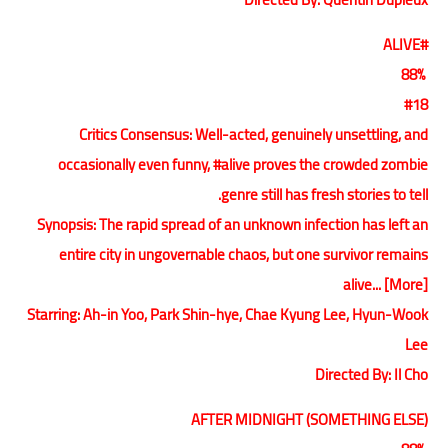
#ALIVE
88%
#18
Critics Consensus: Well-acted, genuinely unsettling, and
occasionally even funny, #alive proves the crowded zombie
genre still has fresh stories to tell.
Synopsis: The rapid spread of an unknown infection has left an
entire city in ungovernable chaos, but one survivor remains
alive... [More]
Starring: Ah-in Yoo, Park Shin-hye, Chae Kyung Lee, Hyun-Wook
Lee
Directed By: Il Cho
AFTER MIDNIGHT (SOMETHING ELSE)