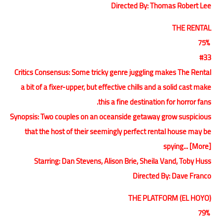
Directed By: Thomas Robert Lee
THE RENTAL
75%
#33
Critics Consensus: Some tricky genre juggling makes The Rental
a bit of a fixer-upper, but effective chills and a solid cast make
this a fine destination for horror fans.
Synopsis: Two couples on an oceanside getaway grow suspicious
that the host of their seemingly perfect rental house may be
spying... [More]
Starring: Dan Stevens, Alison Brie, Sheila Vand, Toby Huss
Directed By: Dave Franco
THE PLATFORM (EL HOYO)
79%