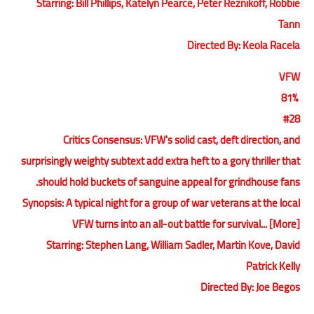
Starring: Bill Phillips, Katelyn Pearce, Peter Reznikoff, Robbie
Tann
Directed By: Keola Racela
VFW
81%
#28
Critics Consensus: VFW's solid cast, deft direction, and
surprisingly weighty subtext add extra heft to a gory thriller that
should hold buckets of sanguine appeal for grindhouse fans.
Synopsis: A typical night for a group of war veterans at the local
VFW turns into an all-out battle for survival... [More]
Starring: Stephen Lang, William Sadler, Martin Kove, David
Patrick Kelly
Directed By: Joe Begos