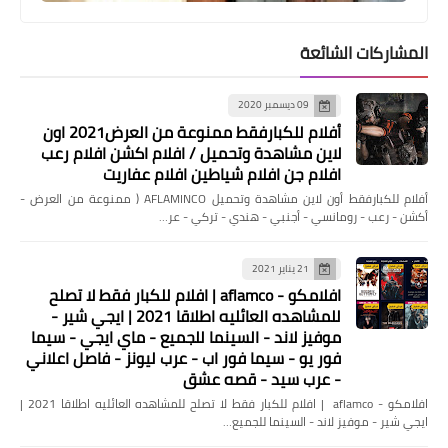
المشاركات الشائعة
أخبار
09 ديسمبر 2020
عاجل و لمصلحة اصحاب المعاشات .. نواب
أفلام للكبارفقط ممنوعة من العرض2021 اون
مصر يزلزلوا مبني البرلمان شاهد كلمة
لاين مشاهدة وتحميل / افلام اكشن افلام رعب
السر “الشامل”
افلام جن افلام شياطين افلام عفاريت
أفلام للكبارفقط أون لاين مشاهدة وتحميل AFLAMINCO ( ممنوعة من العرض -
أكشن - رعب - رومانسي - أجنبي - هندي - تركي - عر…
21 يناير 2021
افلامكو - aflamco | افلام للكبار فقط لا تصلح
للمشاهده العائليه اطلاقا 2021 | ايجي شير -
موفيز لاند - السينما للجميع - ماي ايجي - سيما
فور يو - سيما فور اب - عرب ليونز - فاصل اعلاني
- عرب سيد - قصه عشق
افلامكو - aflamco | افلام للكبار فقط لا تصلح للمشاهده العائليه اطلاقا 2021 |
ايجي شير - موفيز لاند - السينما للجميع…