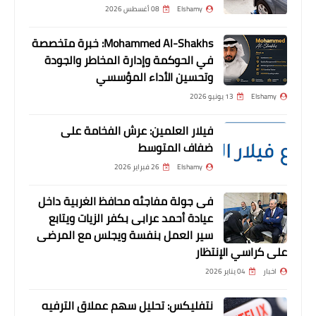
Elshamy
08 أغسطس 2026
Mohammed Al-Shakhs: خبرة متخصصة
أخبار
في الحوكمة وإدارة المخاطر والجودة
Where is the global outrage..?
وتحسين الأداء المؤسسي
Elshamy
13 يونيو 2026
فيلار العلمين: عرش الفخامة على
ضفاف المتوسط
Elshamy
26 فبراير 2026
فى جولة مفاجئه محافظ الغربية داخل
عيادة أحمد عرابى بكفر الزيات ويتابع
سير العمل بنفسة ويجلس مع المرضى
على كراسي الإنتظار
أخبار
اخبار
04 يناير 2026
خمس أزمات تهدد بفشل مسابقة
الـ«120» ألف معلم
نتفليكس: تحليل سهم عملاق الترفيه