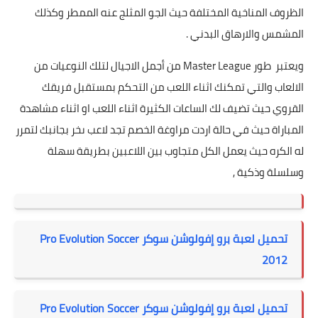
الظروف المناخية المختلفة حيث الجو المثلج عنه الممطر وكذلك
المشمس والارهاق البدني .
ويعتبر طور Master League من أجمل الاجيال لتلك النوعيات من
الالعاب والتي تمكنك اثناء اللعب من التحكم بمستقبل فريقك
القروي حيث تضيف لك الساعات الكثيرة اثناء اللعب او اثناء مشاهدة
المباراة حيث في حالة اردت مراوغة الخصم تجد لاعب ىخر بجانبك لتمرر
له الكره حيث يعمل الكل متجاوب بين اللاعبين بطريقة سهلة
وسلسلة وذكية ,
تحميل لعبة برو إفولوشن سوكر Pro Evolution Soccer
2012
تحميل لعبة برو إفولوشن سوكر Pro Evolution Soccer