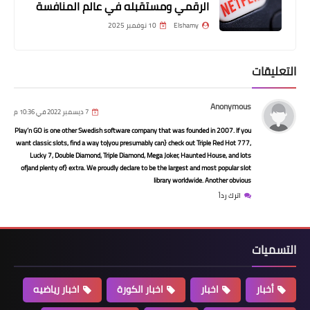
الرقمي ومستقبله في عالم المنافسة
Elshamy
10 نوفمبر 2025
التعليقات
Anonymous
7 ديسمبر 2022 في 10:36 م
Play’n GO is one other Swedish software company that was founded in 2007. If you
أخبار
want classic slots, find a way to|you presumably can} check out Triple Red Hot 777,
Lucky 7, Double Diamond, Triple Diamond, Mega Joker, Haunted House, and lots
“بالأرقام” تراجع كبير وغير مسبوق في
of|and plenty of} extra. We proudly declare to be the largest and most popular slot
أسعار الحديد وسعر الطن ينخفض 500
library worldwide. Another obvious
اترك رداً
جنيه وذلك للمرة الرابعة خلال أيام
التسميات
أخبار
اخبار
اخبار الكورة
اخبار رياضيه