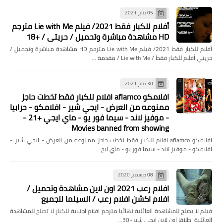
....
05 يناير 2021
تناسخ الارواح قصة حقيقية الجزء الاول
أفلام للكبار فقط 2021/ فيلم Lie with Me مترجم
HD مشاهدة مباشرة وتحميل / حريتي / +18
أفلام للكبار فقط 2021/ فيلم Lie with Me مترجم HD مشاهدة مباشرة وتحميل /
حريتي أفلام للكبار فقط / Lie with Me / مقدمة …
30 يناير 2021
افلامكو aflamco افلام للكبار فقط تخطت حاجز
ممنوعه من العرض - ايجي شير - افلامكو - حرابيا
- موفيز لاند - سيما فور يو - ماي ايجي +21 -
Movies banned from showing
أخبار
افلامكو aflamco افلام للكبار فقط تخطت حاجز ممنوعه من العرض - ايجي شير -
بالفيديو ..هدف الفوز القاتل لنهضة بركان
افلامكو - موفيز لاند - سيما فور يو - ماي ايج…
على الزمالك كأس الكونفيدرالية
الأفريقية
08 ديسمبر 2020
افلام رعب 2021 اون لاين مشاهدة وتحميل /
افلام اكشن افلام رعب / السينما للجميع
فيلم لا يصلح للمشاهدة العائلية نهائيا مترجم افلام اجنبية للكبار لا تصلح للمشاهدة
العائلية اطلاقا اون لاين ايجي شير+30…