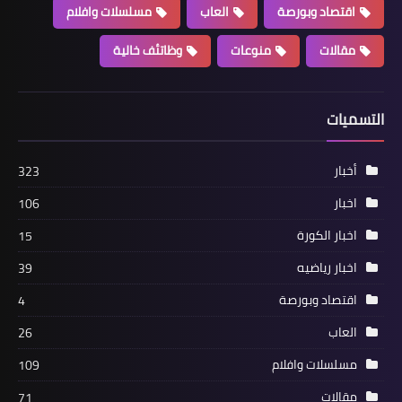
اقتصاد وبورصة
العاب
مسلسلات وافلام
مقالات
منوعات
وظاتئف خالية
أخبار
بالصور| سحل مديرة مدرسة داخل
التسميات
مكتبها.. ورسالة غاضبة لوزير التربية
والتعليم
أخبار
323
اخبار
106
اخبار الكورة
15
اخبار رياضيه
39
اقتصاد وبورصة
4
أخبار
العاب
26
بشرى سارة لنساء مصر..وثيقة تأمين
مسلسلات وافلام
109
يدفعها الزوج قبل الزواج لتأمين الزوجة
مقالات
71