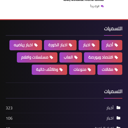
اترك رداً
التسميات
أخبار
اخبار
اخبار الكورة
اخبار رياضيه
أخبار
اقتصاد وبورصة
العاب
مسلسلات وافلام
انترناشيونال تريد لاين international trade
line
مقالات
منوعات
وظاتئف خالية
التسميات
أخبار
323
اخبار
106