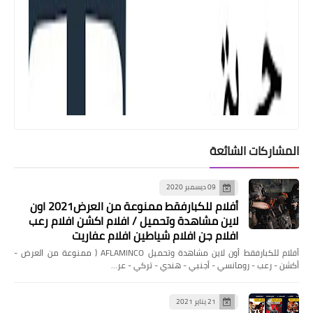
العاب
تحميل لعبة برو إفولوشن سوكر Pro
المشاركات الشائعة
Evolution Soccer 2018 مع التعليق برابط
مباشر
09 ديسمبر 2020
أفلام للكبارفقط ممنوعة من العرض2021 اون
لاين مشاهدة وتحميل / افلام اكشن افلام رعب
افلام جن افلام شياطين افلام عفاريت
أفلام للكبارفقط أون لاين مشاهدة وتحميل AFLAMINCO ( ممنوعة من العرض -
أكشن - رعب - رومانسي - أجنبي - هندي - تركي - عر…
21 يناير 2021