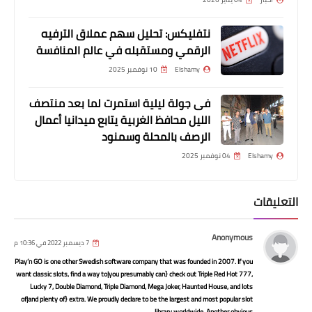
اسرائيل وتطبيع العلاقات مع الإمارات:
نتفليكس: تحليل سهم عملاق الترفيه
البداية وليس النهاية
الرقمي ومستقبله في عالم المنافسة
Elshamy
10 نوفمبر 2025
فى جولة ليلية استمرت لما بعد منتصف
الليل محافظ الغربية يتابع ميدانيا أعمال
الرصف بالمحلة وسمنود
Elshamy
04 نوفمبر 2025
أخبار
التعليقات
أقدم لك عضوية أناردس - انارديز( Anardes
) وفرصة عظيمة للنجاح المعرفي
Anonymous
7 ديسمبر 2022 في 10:36 م
والمهاري والتوسع المالي والاستثماري
Play’n GO is one other Swedish software company that was founded in 2007. If you
want classic slots, find a way to|you presumably can} check out Triple Red Hot 777,
Lucky 7, Double Diamond, Triple Diamond, Mega Joker, Haunted House, and lots
of|and plenty of} extra. We proudly declare to be the largest and most popular slot
library worldwide. Another obvious