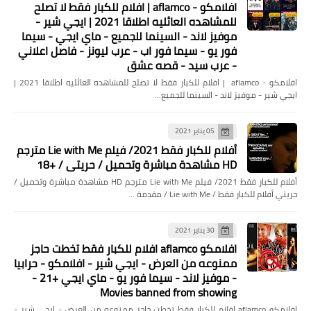
افلامكو - aflamco | افلام للكبار فقط لا تصلح
للمشاهده العائليه اطلاقا 2021 | ايجي شير -
موفيز لاند - السينما للجميع - ماي ايجي - سيما
منوعات
فور يو - سيما فور اب - عرب ليونز - فاصل اعلاني
شركة تنظيف كنب بجدة وأفضل خدمات
- عرب سيد - قصه عشق
تنظيف كنب بالبخار
افلامكو - aflamco | افلام للكبار فقط لا تصلح للمشاهده العائليه اطلاقا 2021 |
ايجي شير - موفيز لاند - السينما للجميع…
05 يناير 2021
أفلام للكبار فقط 2021/ فيلم Lie with Me مترجم
HD مشاهدة مباشرة وتحميل / حريتي / +18
أفلام للكبار فقط 2021/ فيلم Lie with Me مترجم HD مشاهدة مباشرة وتحميل /
حريتي أفلام للكبار فقط / Lie with Me / مقدمة …
30 يناير 2021
افلامكو aflamco افلام للكبار فقط تخطت حاجز
منوعات
ممنوعه من العرض - ايجي شير - افلامكو - حرابيا
- موفيز لاند - سيما فور يو - ماي ايجي +21 -
شاهد افلام اون لاين.افلام اكشن.افلام
Movies banned from showing
رعب.افلام للكبار فقط.مسلسلات
افلامكو aflamco افلام للكبار فقط تخطت حاجز ممنوعه من العرض - ايجي شير -