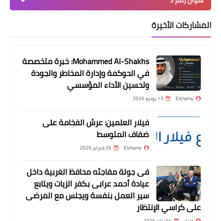
المشاركات الأخيرة
أخبار
zinano زينانو( شرح - شروط البيع والشراء
Mohammed Al-Shakhs: خبرة متخصصة
في الحوكمة وإدارة المخاطر والجودة
- إرشادات السلامة - الخدمات - الخصوصية
وتحسين الأداء المؤسسي
)
Elshamy
13 يونيو 2026
فيلار العلمين: عرش الفخامة على
ضفاف المتوسط
Elshamy
26 فبراير 2026
فى جولة مفاجئه محافظ الغربية داخل
عيادة أحمد عرابى بكفر الزيات ويتابع
سير العمل بنفسة ويجلس مع المرضى
على كراسي الإنتظار
أخبار
اخبار
04 يناير 2026