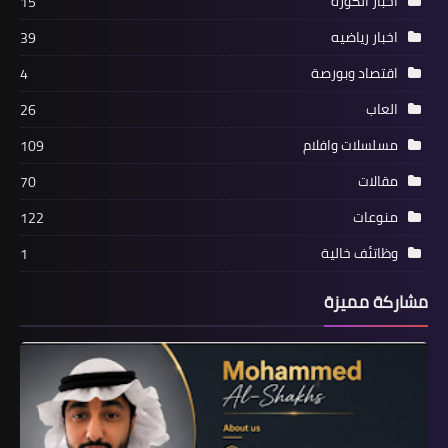
اخبار الكورة
15
اخبار رياضيه
39
أخبار
اقتصاد وبورصة
4
أناردس(انارديز)Anardes مشروع أطلقته
الأكاديمية العربية الكندية ACA
العاب
26
مسلسلات وافلام
109
مقالات
70
منوعات
122
وظاتئف خالية
1
مشاركة مميزة
اخبار رياضيه
لماذا يُحب الجماهير ميسي ويخافون من
اعتزاله؟