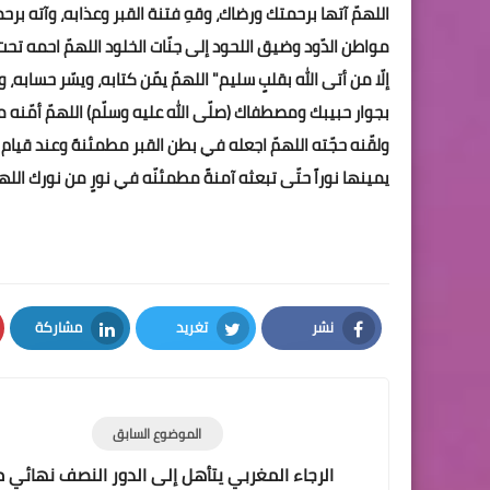
اللهمّ آتها برحمتك ورضاك، وقهِ فتنة القبر وعذابه، وآته برحم
مواطن الدّود وضيق اللحود إلى جنّات الخلود اللهمّ احمه تحت 
إلّا من أتى الله بقلبٍ سليم" اللهمّ يمّن كتابه، ويسّر حسابه
بجوار حبيبك ومصطفاك (صلّى الله عليه وسلّم) اللهمّ أمّنه
ولقّنه حجّته اللهمّ اجعله في بطن القبر مطمئنهً وعند قيا
يمينها نوراً حتّى تبعثه آمنةً مطمئنّه في نورٍ من نورك اللهمّ 
نشر
تغريد
مشاركة
LinkedIn
Twitter
Facebook
الموضوع السابق
الرجاء المغربي يتأهل إلى الدور النصف نهائي 