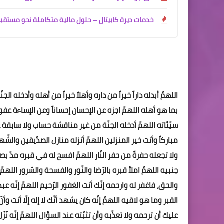
خدمات ديرة كابيتال – حلول مالية متكاملة نحو مستقب
اللهمّ أبدله داراً خيراً من داره وأهلاً خيراً من أهله وأدخله ال
بما هو أهله اللهمّ اجزه عن الإحسان إحساناً وعن الإساءة عفوا
سيّئاته اللهمّ أدخله الجنّة من غير مناقشة حساب ولا سابقة 
مباركاً وأنت خير المنزلين اللهمّ أنزله منازل الصدّيقين والشّ
ولا تجعله حفرةً من حفر النّار اللهمّ افسح له في قبره مدّ ب
جنبيه اللهمّ املأ قبره بالرّضا والنّور والفسحة والسّرور اللهمّ
والحق، فاغفر له وارحمه إنّك أنت الغفور الرّحيم اللهمّ إنّه
القبر وما هو لاقيه اللهمّ إنّه كان يشهد أنّك لا إله إلّا أنت 
عليك أن ترحمه ولا تعذّبه وأن تثبّته عند السؤال اللهمّ إنّه نَ