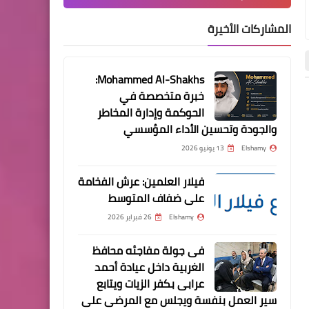
المشاركات الأخيرة
مسلسلات وافلام
فيلم THE 355 مترجم اون لاين
Mohammed Al-Shakhs:
/ حريتي
خبرة متخصصة في
الحوكمة وإدارة المخاطر
مقالات
أخبار
والجودة وتحسين الأداء المؤسسي
Elshamy
13 يونيو 2026
فيلار العلمين: عرش الفخامة
مسلسلات وافلام
على ضفاف المتوسط
SKYFIRE Trailer 2021 افلام اون
Elshamy
26 فبراير 2026
لاين / حريتي
فى جولة مفاجئه محافظ
Elshamy
10 نوفمبر 2025
Elshamy
04 نوفمبر 2025
الغربية داخل عيادة أحمد
نتفليكس: تحليل سهم عملاق الترفيه
فى جولة ليلية استمرت لما
عرابى بكفر الزيات ويتابع
الرقمي ومستقبله في عالم المنافسة
منتصف الليل محافظ الغربية
سير العمل بنفسة ويجلس مع المرضى على
ميدانيا أعمال الرصف بالم