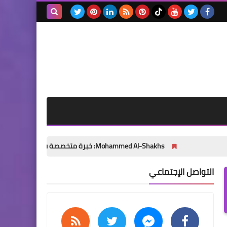
بحث هذه
مسلسلات وافلام
THE BEST HORROR MOVIES
المدونة
OF 2020 / أفضل أفلام الرعب
الإلكترونية
لعام 2020
مسلسلات وافلام
افلام رعب أفضل 200 فيلم رعب
Mohammed Al-Shakhs: خبرة متخصصة في الحوكمة وإدارة المخاطر والجودة وتحسين الأداء المؤسسي
على الإطلاق / 2021 |THE 200
BEST HORROR MOVIES OF
التواصل الإجتماعي
ALL TIME