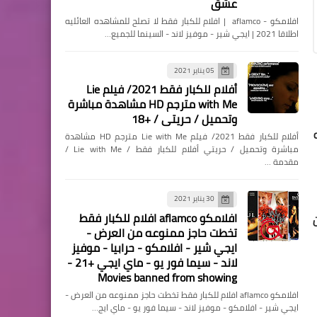
عشق
افلامكو - aflamco | افلام للكبار فقط لا تصلح للمشاهده العائليه
اطلاقا 2021 | ايجي شير - موفيز لاند - السينما للجميع…
مسلسلات وافلام
05 يناير 2021
مشاهدة فيلم COVID-21:
أفلام للكبار فقط 2021/ فيلم Lie
LETHAL VIRUS فيروس كوفيد
with Me مترجم HD مشاهدة مباشرة
وتحميل / حريتي / +18
21 مترجم اون لاين / أفلام رعب
أفلام للكبار فقط 2021/ فيلم Lie with Me مترجم HD مشاهدة
- حريتي
مباشرة وتحميل / حريتي أفلام للكبار فقط / Lie with Me /
مقدمة …
30 يناير 2021
افلامكو aflamco افلام للكبار فقط
مسلسلات وافلام
تخطت حاجز ممنوعه من العرض -
مشاهدة فيلم The Little
ايجي شير - افلامكو - حرابيا - موفيز
لاند - سيما فور يو - ماي ايجي +21 -
Things 2021 مترجم اون لاين /
Movies banned from showing
حريتي
افلامكو aflamco افلام للكبار فقط تخطت حاجز ممنوعه من العرض -
ايجي شير - افلامكو - موفيز لاند - سيما فور يو - ماي ايج…