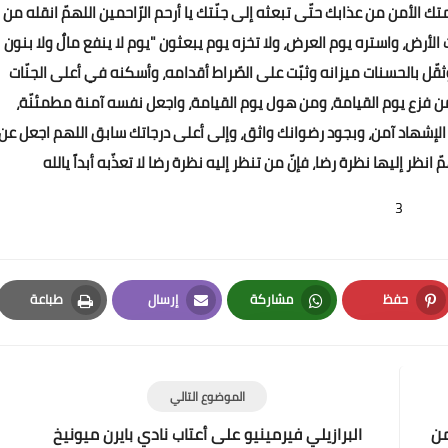
تك الأمن من عذابك حتّى تبعثه إلى جنّتك يا أرحم الرّاحمين اللهمّ انقله من
الأرض، واستره يوم العرض، ولا تخزه يوم يبعثون "يوم لا ينفع مالٌ ولا بنون
31 يناير 2020
، وثقّل بالحسنات ميزانه وثبّت على الصّراط أقدامه، وأسكنه في أعلى الجنّات
 من فزع يوم القيامة، ومن هول يوم القيامة، واجعل نفسه آمنة مطمئنّة،
م الإشهاد آمن، وبجود رضوانك واثق، وإلى أعلى درجاتك سابق اللهم اجعل عن
انظر إليها نظرة رضا، فإنّ من تنظر إليه نظرة رضا لا تعذّبه أبداً يالله
3
31 يناير 2020
حفظ
مشاركة
إرسال
طباعة
Print
Email
Whatsapp
Pinterest
الموضوع التالي
من
البرازيلي فيرمينيو على أعتاب نادي بايرن ميونيخ