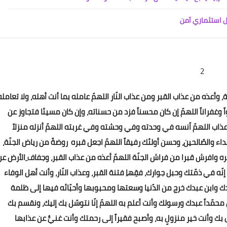
ل استثماري آمن
01 يناير 2021
2
جنّة، وأعذه من عذاب القبر ومن عذاب النّار اللهمّ عامله بما أنت أهله، ولا تعامله
ً وغفراناً اللهمّ إن كان محسناً فزد من حسناته، وإن كان مسيئا فتجاوز عن
عذاب اللهمّ اّنسه في وحدته وفي وحشته وفي غربته اللهمّ أنزله منزلاً
هداء والصّالحين، وحسن أولئك رفيقاً اللهمّ اجعل قبره روضةً من رياض الجنّة،
01 يناير 2021
صره وافرش قبرا من فراش الجنّة اللهمّ أعذه من عذاب القبر، وجفاف ِالأرض عن
 إنّه في ذمّتك وحبل جوارك، فقِهاِ فتنة القبر، وعذاب النّار، وأنت أهل الوفاء
 عبدك وابن عبدك خرج من الدّنيا وسعتها ومحبوبها وأحبّائه فيها إلى ظلمة
وأنّ محمّداً عبدك ورسولك وأنت أعلم به اللهمّ إنّا نتوسّل بك إليك، ونقسم بك
زَل بك وأنت خير منزولٍ به، وأصبح فقيراً إلى رحمتك وأنت غنيٌّ عن عذابها