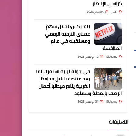
كراسي الإنتظار
مسلسلات وافلام
اخبار
04 يناير 2026
مشاهدة فيلم SKYFIRE 2021
مترجم اون لاين / حريتي
نتفليكس: تحليل سهم
عملاق الترفيه الرقمي
ومستقبله في عالم
المنافسة
Elshamy
10 نوفمبر 2025
مسلسلات وافلام
فى جولة ليلية استمرت لما
بعد منتصف الليل محافظ
فيلم Stars Fell on Alabama
الغربية يتابع ميدانيا أعمال
2021 مترجم اون لاين / حريتي
الرصف بالمحلة وسمنود
Elshamy
04 نوفمبر 2025
التعليقات
مسلسلات وافلام