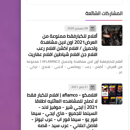
تجول 2020 كامل HD اونلاين /
حريتي / curfew
المشاركات الشائعة
09 ديسمبر 2020
أفلام للكبارفقط ممنوعة من
العرض2021 اون لاين مشاهدة
وتحميل / افلام اكشن افلام رعب
مسلسلات وافلام
افلام جن افلام شياطين افلام عفاريت
مشاهدة فيلم Sayonee 2021
أفلام للكبارفقط أون لاين مشاهدة وتحميل AFLAMINCO ( ممنوعة
من العرض - أكشن - رعب - رومانسي - أجنبي - هندي - تركي -
سايون مترجم اون لاين / حريتي
عر…
21 يناير 2021
افلامكو - aflamco | افلام للكبار فقط
لا تصلح للمشاهده العائليه اطلاقا
مسلسلات وافلام
2021 | ايجي شير - موفيز لاند -
مشاهدة فيلم 2021 باغي
السينما للجميع - ماي ايجي - سيما
فور يو - سيما فور اب - عرب ليونز -
Baaghi 3 مترجم اون لاين /
فاصل اعلاني - عرب سيد - قصه
حريتي