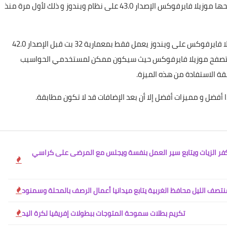
أطلقت مؤسسة موزيلا مساء أمس نسخة 64 بت من متصفحها موزيلا فايرفوكس الإصدار 43.0 على نظام ويندوز و ذلك لأول مرة منذ
و تعود المستخدمون منذ فترة طويلة على أن متصفح موزيلا فايرفوكس على ويندوز يعمل فقط بمعمارية 32 بت قبل الإصدار 42.0
06 يناير 2021
حت رسميا موجودة في الإصدار الجديد 43.0 من متصفح موزيلا فايرفوكس حيث سيكون ممكن لمستخدمي الحواسيب
كفر الزيات ويتابع سير العمل بنفسة ويجلس مع المرضى على كراسي
06 يناير 2021
تصف الليل محافظ الغربية يتابع ميدانيا أعمال الرصف بالمحلة وسمنود
تكريم بطلات سموحة المتوجات ببطولات إفريقيا لكرة اليد