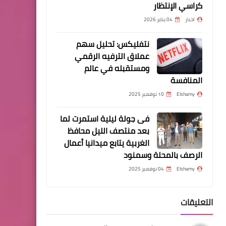
كراسي الإنتظار
حريتي | انبعاث المومياء
اخبار
04 يناير 2026
نتفليكس: تحليل سهم
عملاق الترفيه الرقمي
ومستقبله في عالم
المنافسة
مسلسلات وافلام
افلام رعب | HALLOWEEN
Elshamy
10 نوفمبر 2025
KILLS 2021 | اون لاين | حريتي
فى جولة ليلية استمرت لما
بعد منتصف الليل محافظ
الغربية يتابع ميدانيا أعمال
الرصف بالمحلة وسمنود
Elshamy
04 نوفمبر 2025
مسلسلات وافلام
افلام رعب | FEAR OF RAIN
التعليقات
2021 | اون لاين | حريتي