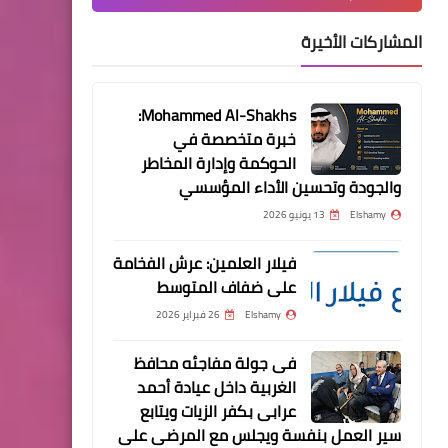
ACADEMY 2021 | اون لاين |
المشاركات الأخيرة
حريتي
Mohammed Al-Shakhs:
خبرة متخصصة في
الحوكمة وإدارة المخاطر
والجودة وتحسين الأداء المؤسسي
مسلسلات وافلام
Elshamy
13 يونيو 2026
افلام رعب | MORBIUS 2021 |
اون لاين | حريتي
فيلار العلمين: عرش الفخامة
على ضفاف المتوسط
Elshamy
26 فبراير 2026
فى جولة مفاجئه محافظ
مسلسلات وافلام
الغربية داخل عيادة أحمد
افلام رعب | MUMMY
عرابى بكفر الزيات ويتابع
RESURGANCE2021 | اون لاين |
سير العمل بنفسة ويجلس مع المرضى على