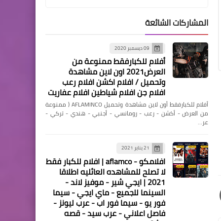
المشاركات الشائعة
09 ديسمبر 2020
مسلسلات وافلام
أفلام للكبارفقط ممنوعة من
افلام رعب | THE DEEP HOUSE
العرض2021 اون لاين مشاهدة
(2021) | اون لاين | حريتي
وتحميل / افلام اكشن افلام رعب
افلام جن افلام شياطين افلام عفاريت
أفلام للكبارفقط أون لاين مشاهدة وتحميل AFLAMINCO ( ممنوعة
من العرض - أكشن - رعب - رومانسي - أجنبي - هندي - تركي -
عر…
21 يناير 2021
مسلسلات وافلام
افلامكو - aflamco | افلام للكبار فقط
افلام رعب | STOKER HILLS
لا تصلح للمشاهده العائليه اطلاقا
2021 | ايجي شير - موفيز لاند -
(2021) | حريتي | اون لاين
السينما للجميع - ماي ايجي - سيما
فور يو - سيما فور اب - عرب ليونز -
فاصل اعلاني - عرب سيد - قصه