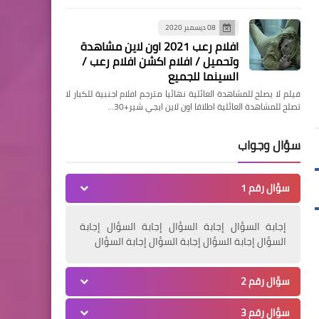
مسلسلات وافلام
منتخب مصر المشارك فى كأس العرب
النادى الأهلى يشكو برنام
افلام رعب | SPIRAL: FROM
يواصل الاستعداد لتونس وعينة على
يوم لتنظيم الإعلام
08 ديسمبر 2020
المكسب
THE BOOK OF SAW 2021 | اون
افلام رعب 2021 اون لاين مشاهدة
وتحميل / افلام اكشن افلام رعب /
لاين | حريتي
السينما للجميع
فيلم لا يصلح للمشاهدة العائلية نهائيا مترجم افلام اجنبية للكبار لا
تصلح للمشاهدة العائلية اطلاقا اون لاين ايجي شير+30…
سؤال وجواب
مسلسلات وافلام
افلام رعب | THE HORRIFIC
سؤال رقم 1
EVIL MONSTERS 2021 | اون
لاين | حريتي
إجابة السؤال إجابة السؤال إجابة السؤال إجابة
السؤال إجابة السؤال إجابة السؤال إجابة السؤال
سؤال رقم 2
....
سؤال رقم 3
افلام رعب | MASSACRE